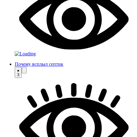
Почему всплыл септик
3