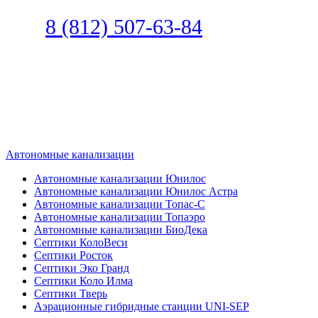
Звоните
8 (812) 507-63-84
Наш специалист по автономной
канализации подберет септик под
ваши требования или поможет
определиться, какой септик лучше
подобрать для вас.
Автономные канализации
Автономные канализации Юнилос
Автономные канализации Юнилос Астра
Автономные канализации Топас-С
Автономные канализации Топаэро
Автономные канализации БиоДека
Септики КолоВеси
Септики Росток
Септики Эко Гранд
Септики Коло Илма
Септики Тверь
Аэрационные гибридные станции UNI-SEP