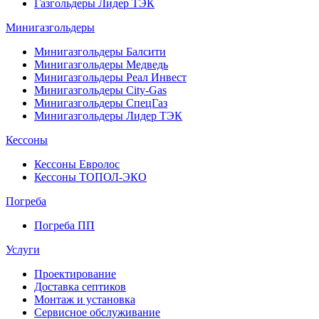
Газгольдеры Лидер ТЭК
Минигазгольдеры
Минигазгольдеры Балсити
Минигазгольдеры Медведь
Минигазгольдеры Реал Инвест
Минигазгольдеры City-Gas
Минигазгольдеры СпецГаз
Минигазгольдеры Лидер ТЭК
Кессоны
Кессоны Евролос
Кессоны ТОПОЛ-ЭКО
Погребa
Погреба ПП
Услуги
Проектирование
Доставка септиков
Монтаж и установка
Сервисное обслуживание