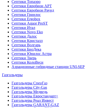
Септики Топаэро
Септики Евробион АРТ
Септики Евробион Раунд
Септики Гринлос
Септики Ergobox
Септики Aquor ProST
Септики Итал
Септики Novo Eko
Септики Далос
Септики Кристалл
Септики Волгарь
Септики БиоДека
Септики Юнилос Астра
Септики Тверь
Септики КолоВеси
Аэрационные гибридные станции UNI-SEP
Газгольдеры
Газгольдеры СпецГаз
Газгольдеры City-Gas
Газгольдеры Медведь
Газгольдеры Евростандарт+
Газгольдеры Реал Инвест
Газгольдеры GARANT-GAZ