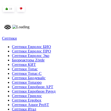
19
Септики
Септики Евролос БИО
Септики Евролос ПРО
Септики Евролос Эко
Биореакторы Zörde
Септики КИТ
Септики Топас
Септики Топас-С
Септики Биодевайс
Септики Топаэро
Септики Евробион АРТ
Септики Евробион Раунд
Септики Гринлос
Септики Ergobox
Септики Aquor ProST
Септики Итал