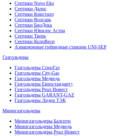
Септики Novo Eko
Септики Далос
Септики Кристалл
Септики Волгарь
Септики БиоДека
Септики Юнилос Астра
Септики Тверь
Септики КолоВеси
Аэрационные гибридные станции UNI-SEP
Газгольдеры
Газгольдеры СпецГаз
Газгольдеры City-Gas
Газгольдеры Медведь
Газгольдеры Евростандарт+
Газгольдеры Реал Инвест
Газгольдеры GARANT-GAZ
Газгольдеры Лидер ТЭК
Минигазгольдеры
Минигазгольдеры Балсити
Минигазгольдеры Медведь
Минигазгольдеры Реал Инвест