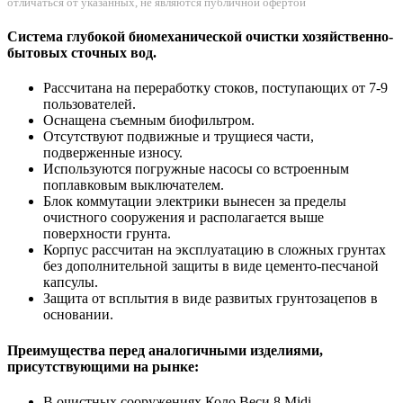
отличаться от указанных, не являются публичной офертой
Система глубокой биомеханической очистки хозяйственно-
бытовых сточных вод.
Рассчитана на переработку стоков, поступающих от 7-9
пользователей.
Оснащена съемным биофильтром.
Отсутствуют подвижные и трущиеся части,
подверженные износу.
Используются погружные насосы со встроенным
поплавковым выключателем.
Блок коммутации электрики вынесен за пределы
очистного сооружения и располагается выше
поверхности грунта.
Корпус рассчитан на эксплуатацию в сложных грунтах
без дополнительной защиты в виде цементо-песчаной
капсулы.
Защита от всплытия в виде развитых грунтозацепов в
основании.
Преимущества перед аналогичными изделиями,
присутствующими на рынке:
В очистных сооружениях Коло Веси 8 Midi