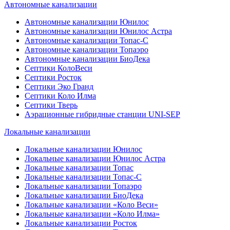
Автономные канализации
Автономные канализации Юнилос
Автономные канализации Юнилос Астра
Автономные канализации Топас-С
Автономные канализации Топаэро
Автономные канализации БиоДека
Септики КолоВеси
Септики Росток
Септики Эко Гранд
Септики Коло Илма
Септики Тверь
Аэрационные гибридные станции UNI-SEP
Локальные канализации
Локальные канализации Юнилос
Локальные канализации Юнилос Астра
Локальные канализации Топас
Локальные канализации Топас-С
Локальные канализации Топаэро
Локальные канализации БиоДека
Локальные канализации «Коло Веси»
Локальные канализации «Коло Илма»
Локальные канализации Росток