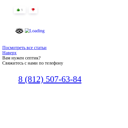
5
Посмотреть все статьи
Наверх
Вам нужен септик?
Свяжитесь с нами по телефону
Звоните
8 (812) 507-63-84
Наш специалист по автономной
канализации подберет септик под
ваши требования или поможет
определиться, какой септик лучше
подобрать для вас.