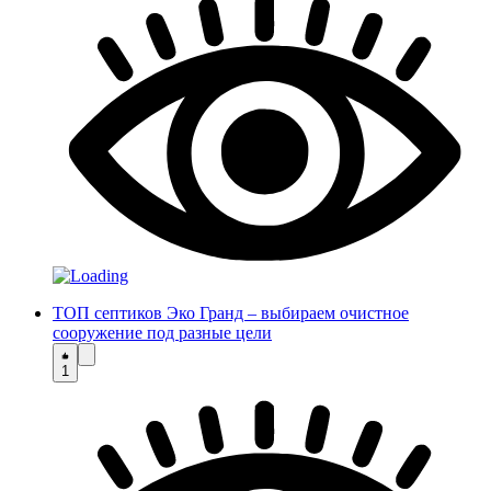
ТОП септиков Эко Гранд – выбираем очистное
сооружение под разные цели
1