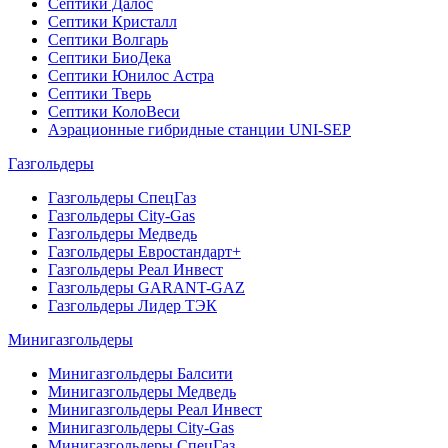
Септики Далос
Септики Кристалл
Септики Волгарь
Септики БиоДека
Септики Юнилос Астра
Септики Тверь
Септики КолоВеси
Аэрационные гибридные станции UNI-SEP
Газгольдеры
Газгольдеры СпецГаз
Газгольдеры City-Gas
Газгольдеры Медведь
Газгольдеры Евростандарт+
Газгольдеры Реал Инвест
Газгольдеры GARANT-GAZ
Газгольдеры Лидер ТЭК
Минигазгольдеры
Минигазгольдеры Балсити
Минигазгольдеры Медведь
Минигазгольдеры Реал Инвест
Минигазгольдеры City-Gas
Минигазгольдеры СпецГаз