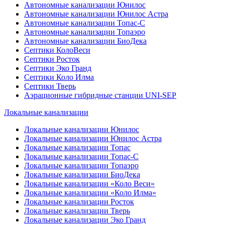
Автономные канализации Юнилос
Автономные канализации Юнилос Астра
Автономные канализации Топас-С
Автономные канализации Топаэро
Автономные канализации БиоДека
Септики КолоВеси
Септики Росток
Септики Эко Гранд
Септики Коло Илма
Септики Тверь
Аэрационные гибридные станции UNI-SEP
Локальные канализации
Локальные канализации Юнилос
Локальные канализации Юнилос Астра
Локальные канализации Топас
Локальные канализации Топас-С
Локальные канализации Топаэро
Локальные канализации БиоДека
Локальные канализации «Коло Веси»
Локальные канализации «Коло Илма»
Локальные канализации Росток
Локальные канализации Тверь
Локальные канализации Эко Гранд