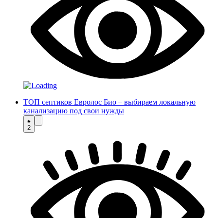
ТОП септиков Евролос Био – выбираем локальную
канализацию под свои нужды
2