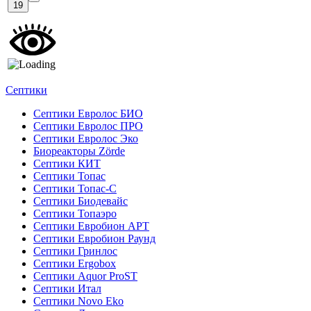
19
Септики
Септики Евролос БИО
Септики Евролос ПРО
Септики Евролос Эко
Биореакторы Zörde
Септики КИТ
Септики Топас
Септики Топас-С
Септики Биодевайс
Септики Топаэро
Септики Евробион АРТ
Септики Евробион Раунд
Септики Гринлос
Септики Ergobox
Септики Aquor ProST
Септики Итал
Септики Novo Eko