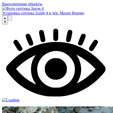
Выполненные объекты
Установка септика Zorde 4 в дер. Малое Верево
9