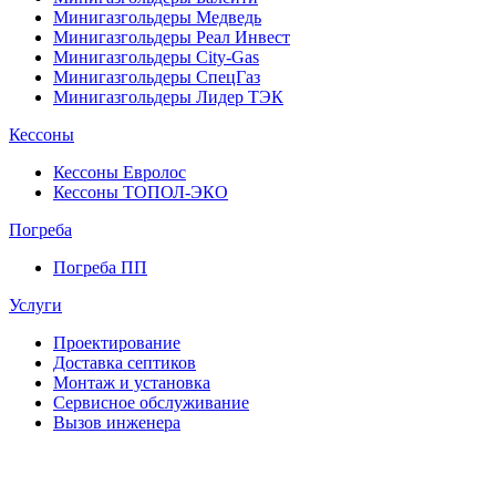
Минигазгольдеры Медведь
Минигазгольдеры Реал Инвест
Минигазгольдеры City-Gas
Минигазгольдеры СпецГаз
Минигазгольдеры Лидер ТЭК
Кессоны
Кессоны Евролос
Кессоны ТОПОЛ-ЭКО
Погребa
Погреба ПП
Услуги
Проектирование
Доставка септиков
Монтаж и установка
Сервисное обслуживание
Вызов инженера