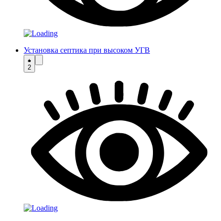
Установка септика при высоком УГВ
2