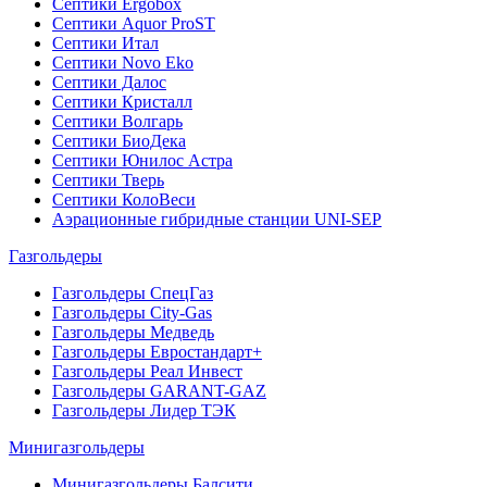
Септики Ergobox
Септики Aquor ProST
Септики Итал
Септики Novo Eko
Септики Далос
Септики Кристалл
Септики Волгарь
Септики БиоДека
Септики Юнилос Астра
Септики Тверь
Септики КолоВеси
Аэрационные гибридные станции UNI-SEP
Газгольдеры
Газгольдеры СпецГаз
Газгольдеры City-Gas
Газгольдеры Медведь
Газгольдеры Евростандарт+
Газгольдеры Реал Инвест
Газгольдеры GARANT-GAZ
Газгольдеры Лидер ТЭК
Минигазгольдеры
Минигазгольдеры Балсити