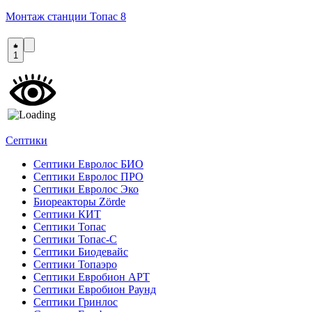
Монтаж станции Топас 8
1
Септики
Септики Евролос БИО
Септики Евролос ПРО
Септики Евролос Эко
Биореакторы Zörde
Септики КИТ
Септики Топас
Септики Топас-С
Септики Биодевайс
Септики Топаэро
Септики Евробион АРТ
Септики Евробион Раунд
Септики Гринлос