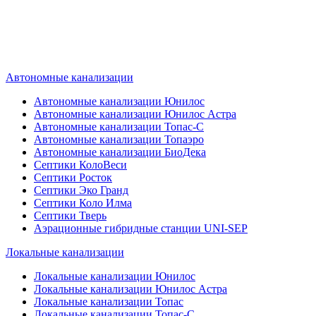
канализации подберет септик под
ваши требования или поможет
определиться, какой септик лучше
подобрать для вас.
Автономные канализации
Автономные канализации Юнилос
Автономные канализации Юнилос Астра
Автономные канализации Топас-С
Автономные канализации Топаэро
Автономные канализации БиоДека
Септики КолоВеси
Септики Росток
Септики Эко Гранд
Септики Коло Илма
Септики Тверь
Аэрационные гибридные станции UNI-SEP
Локальные канализации
Локальные канализации Юнилос
Локальные канализации Юнилос Астра
Локальные канализации Топас
Локальные канализации Топас-С