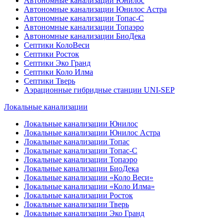
Автономные канализации Юнилос
Автономные канализации Юнилос Астра
Автономные канализации Топас-С
Автономные канализации Топаэро
Автономные канализации БиоДека
Септики КолоВеси
Септики Росток
Септики Эко Гранд
Септики Коло Илма
Септики Тверь
Аэрационные гибридные станции UNI-SEP
Локальные канализации
Локальные канализации Юнилос
Локальные канализации Юнилос Астра
Локальные канализации Топас
Локальные канализации Топас-С
Локальные канализации Топаэро
Локальные канализации БиоДека
Локальные канализации «Коло Веси»
Локальные канализации «Коло Илма»
Локальные канализации Росток
Локальные канализации Тверь
Локальные канализации Эко Гранд