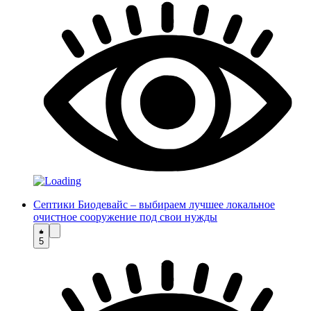
Септики Биодевайс – выбираем лучшее локальное
очистное сооружение под свои нужды
5