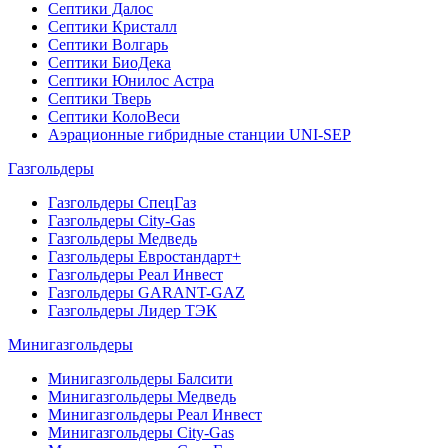
Септики Далос
Септики Кристалл
Септики Волгарь
Септики БиоДека
Септики Юнилос Астра
Септики Тверь
Септики КолоВеси
Аэрационные гибридные станции UNI-SEP
Газгольдеры
Газгольдеры СпецГаз
Газгольдеры City-Gas
Газгольдеры Медведь
Газгольдеры Евростандарт+
Газгольдеры Реал Инвест
Газгольдеры GARANT-GAZ
Газгольдеры Лидер ТЭК
Минигазгольдеры
Минигазгольдеры Балсити
Минигазгольдеры Медведь
Минигазгольдеры Реал Инвест
Минигазгольдеры City-Gas