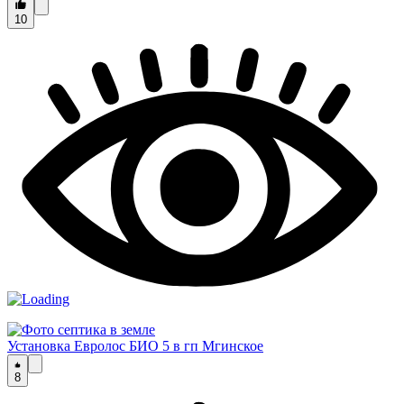
10
Установка Евролос БИО 5 в гп Мгинское
8