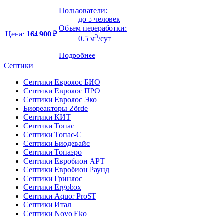
Пользователи:
до 3 человек
Объем переработки:
Цена:
164 900 ₽
3
0.5 м
/сут
Подробнее
Септики
Септики Евролос БИО
Септики Евролос ПРО
Септики Евролос Эко
Биореакторы Zörde
Септики КИТ
Септики Топас
Септики Топас-С
Септики Биодевайс
Септики Топаэро
Септики Евробион АРТ
Септики Евробион Раунд
Септики Гринлос
Септики Ergobox
Септики Aquor ProST
Септики Итал
Септики Novo Eko