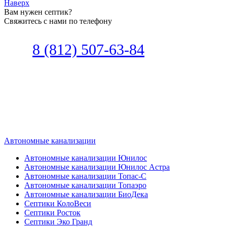
Наверх
Вам нужен септик?
Свяжитесь с нами по телефону
Звоните
8 (812) 507-63-84
Наш специалист по автономной
канализации подберет септик под
ваши требования или поможет
определиться, какой септик лучше
подобрать для вас.
Автономные канализации
Автономные канализации Юнилос
Автономные канализации Юнилос Астра
Автономные канализации Топас-С
Автономные канализации Топаэро
Автономные канализации БиоДека
Септики КолоВеси
Септики Росток
Септики Эко Гранд