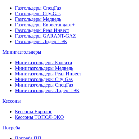
Газгольдеры СпецГаз
Газгольдеры City-Gas
Газгольдеры Медведь
Газгольдеры Евростандарт+
Газгольдеры Реал Инвест
Газгольдеры GARANT-GAZ
Газгольдеры Лидер ТЭК
Минигазгольдеры
Минигазгольдеры Балсити
Минигазгольдеры Медведь
Минигазгольдеры Реал Инвест
Минигазгольдеры City-Gas
Минигазгольдеры СпецГаз
Минигазгольдеры Лидер ТЭК
Кессоны
Кессоны Евролос
Кессоны ТОПОЛ-ЭКО
Погребa
Погреба ПП