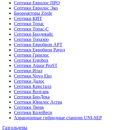
Септики Евролос ПРО
Септики Евролос Эко
Биореакторы Zörde
Септики КИТ
Септики Топас
Септики Топас-С
Септики Биодевайс
Септики Топаэро
Септики Евробион АРТ
Септики Евробион Раунд
Септики Гринлос
Септики Ergobox
Септики Aquor ProST
Септики Итал
Септики Novo Eko
Септики Далос
Септики Кристалл
Септики Волгарь
Септики БиоДека
Септики Юнилос Астра
Септики Тверь
Септики КолоВеси
Аэрационные гибридные станции UNI-SEP
Газгольдеры