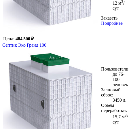
3
12 м
/
сут
Заказать
Подробнее
Цена:
484 500 ₽
Септик Эко Гранд 100
Пользователи
до 76-
100
человек
Залповый
сброс:
3450 л.
Объем
переработки:
3
15,7 м
/
сут