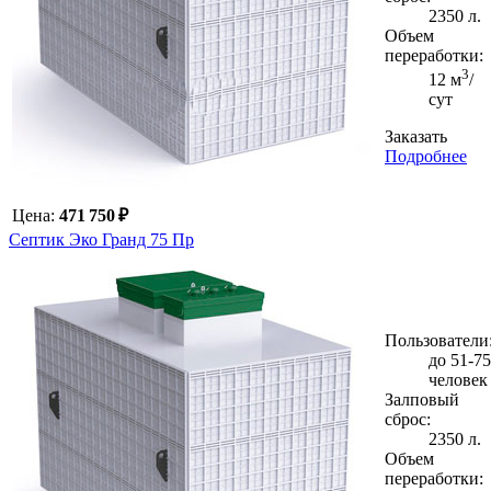
2350 л.
Объем
переработки:
3
12 м
/
сут
Заказать
Подробнее
Цена:
471 750 ₽
Септик Эко Гранд 75 Пр
Пользователи
до 51-75
человек
Залповый
сброс:
2350 л.
Объем
переработки: