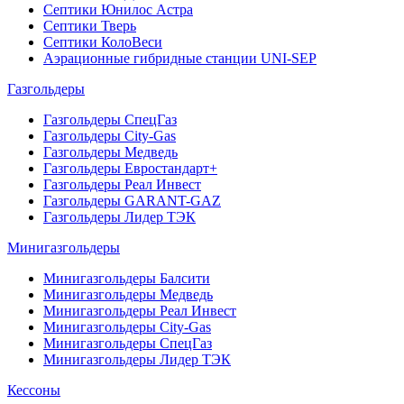
Септики Юнилос Астра
Септики Тверь
Септики КолоВеси
Аэрационные гибридные станции UNI-SEP
Газгольдеры
Газгольдеры СпецГаз
Газгольдеры City-Gas
Газгольдеры Медведь
Газгольдеры Евростандарт+
Газгольдеры Реал Инвест
Газгольдеры GARANT-GAZ
Газгольдеры Лидер ТЭК
Минигазгольдеры
Минигазгольдеры Балсити
Минигазгольдеры Медведь
Минигазгольдеры Реал Инвест
Минигазгольдеры City-Gas
Минигазгольдеры СпецГаз
Минигазгольдеры Лидер ТЭК
Кессоны