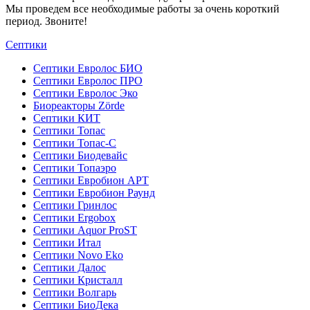
Мы проведем все необходимые работы за очень короткий
период. Звоните!
Септики
Септики Евролос БИО
Септики Евролос ПРО
Септики Евролос Эко
Биореакторы Zörde
Септики КИТ
Септики Топас
Септики Топас-С
Септики Биодевайс
Септики Топаэро
Септики Евробион АРТ
Септики Евробион Раунд
Септики Гринлос
Септики Ergobox
Септики Aquor ProST
Септики Итал
Септики Novo Eko
Септики Далос
Септики Кристалл
Септики Волгарь
Септики БиоДека