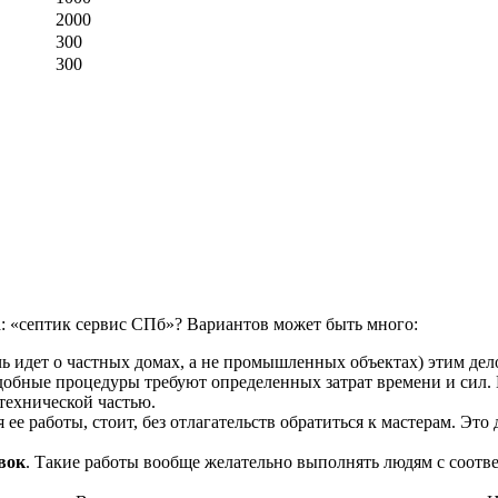
2000
300
300
да: «септик сервис СПб»? Вариантов может быть много:
ечь идет о частных домах, а не промышленных объектах) этим де
подобные процедуры требуют определенных затрат времени и сил
 технической частью.
 ее работы, стоит, без отлагательств обратиться к мастерам. Э
вок
. Такие работы вообще желательно выполнять людям с соот