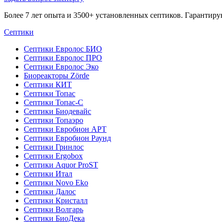
Более 7 лет опыта и 3500+ установленных септиков. Гарантир
Септики
Септики Евролос БИО
Септики Евролос ПРО
Септики Евролос Эко
Биореакторы Zörde
Септики КИТ
Септики Топас
Септики Топас-С
Септики Биодевайс
Септики Топаэро
Септики Евробион АРТ
Септики Евробион Раунд
Септики Гринлос
Септики Ergobox
Септики Aquor ProST
Септики Итал
Септики Novo Eko
Септики Далос
Септики Кристалл
Септики Волгарь
Септики БиоДека