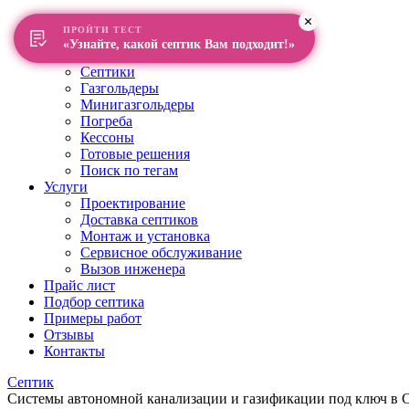
Главная
ПРОЙТИ ТЕСТ
О компании
«Узнайте, какой септик Вам подходит!»
Каталог
Септики
Газгольдеры
Минигазгольдеры
Погреба
Кессоны
Готовые решения
Поиск по тегам
Услуги
Проектирование
Доставка септиков
Монтаж и установка
Сервисное обслуживание
Вызов инженера
Прайс лист
Подбор септика
Примеры работ
Отзывы
Контакты
Септик
Системы автономной канализации и газификации под ключ в Са