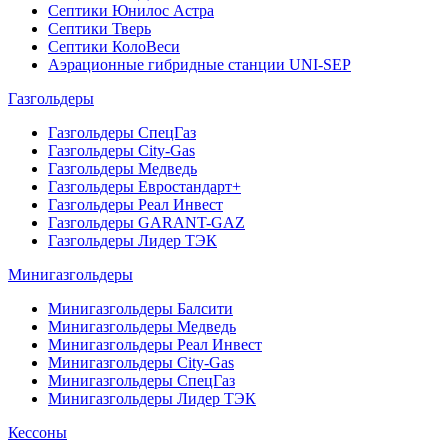
Септики Юнилос Астра
Септики Тверь
Септики КолоВеси
Аэрационные гибридные станции UNI-SEP
Газгольдеры
Газгольдеры СпецГаз
Газгольдеры City-Gas
Газгольдеры Медведь
Газгольдеры Евростандарт+
Газгольдеры Реал Инвест
Газгольдеры GARANT-GAZ
Газгольдеры Лидер ТЭК
Минигазгольдеры
Минигазгольдеры Балсити
Минигазгольдеры Медведь
Минигазгольдеры Реал Инвест
Минигазгольдеры City-Gas
Минигазгольдеры СпецГаз
Минигазгольдеры Лидер ТЭК
Кессоны