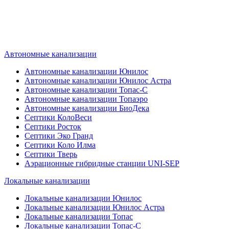
канализации подберет септик под
ваши требования или поможет
определиться, какой септик лучше
подобрать для вас.
Автономные канализации
Автономные канализации Юнилос
Автономные канализации Юнилос Астра
Автономные канализации Топас-С
Автономные канализации Топаэро
Автономные канализации БиоДека
Септики КолоВеси
Септики Росток
Септики Эко Гранд
Септики Коло Илма
Септики Тверь
Аэрационные гибридные станции UNI-SEP
Локальные канализации
Локальные канализации Юнилос
Локальные канализации Юнилос Астра
Локальные канализации Топас
Локальные канализации Топас-С