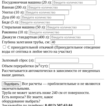
Посудомоечная машина (20 л):
Ванная (200 л):
Унитаз (10 л):
Душ (60 л):
Биде (5 л):
Стиральная машина (50 л):
Раковина (10 л):
Джакузи стандартная (400 л):
Глубина залегания трубы, см:
С принудительной откачкой
(Принудительное отведение
воды от септика в любое место на участке)
Залповый сброс (л):
3
Объем переработки (м
/сут):
Рассчитывается автоматически в зависимости от введенных
выше данных.
Все расчеты — приблизительные и не являются
окончательными.
Труба не может залегать ниже 240 см от поверхности.
Есть вопросы? Не знаете, какое
оборудование выбрать?
Заказывайте по телефону:
8 (812) 507-63-84