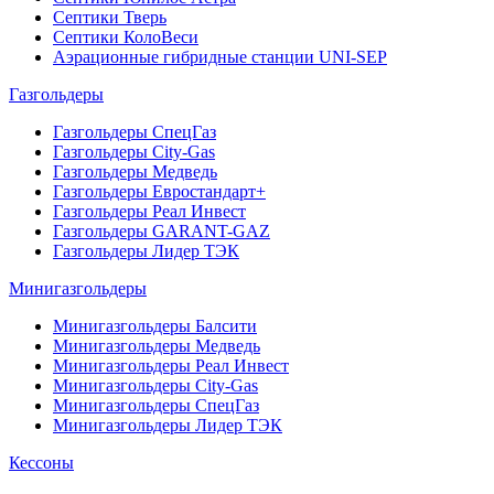
Септики Тверь
Септики КолоВеси
Аэрационные гибридные станции UNI-SEP
Газгольдеры
Газгольдеры СпецГаз
Газгольдеры City-Gas
Газгольдеры Медведь
Газгольдеры Евростандарт+
Газгольдеры Реал Инвест
Газгольдеры GARANT-GAZ
Газгольдеры Лидер ТЭК
Минигазгольдеры
Минигазгольдеры Балсити
Минигазгольдеры Медведь
Минигазгольдеры Реал Инвест
Минигазгольдеры City-Gas
Минигазгольдеры СпецГаз
Минигазгольдеры Лидер ТЭК
Кессоны