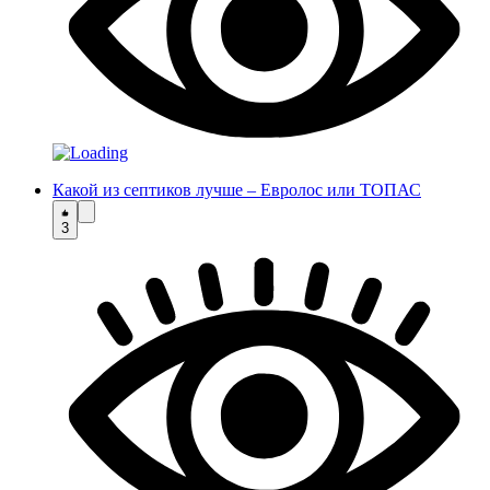
Какой из септиков лучше – Евролос или ТОПАС
3