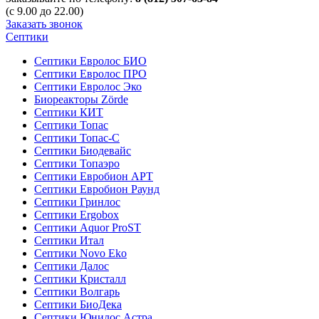
(с 9.00 до 22.00)
Заказать звонок
Септики
Септики Евролос БИО
Септики Евролос ПРО
Септики Евролос Эко
Биореакторы Zörde
Септики КИТ
Септики Топас
Септики Топас-С
Септики Биодевайс
Септики Топаэро
Септики Евробион АРТ
Септики Евробион Раунд
Септики Гринлос
Септики Ergobox
Септики Aquor ProST
Септики Итал
Септики Novo Eko
Септики Далос
Септики Кристалл
Септики Волгарь
Септики БиоДека
Септики Юнилос Астра