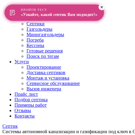
Главная
ПРОЙТИ ТЕСТ
О компании
«Узнайте, какой септик Вам подходит!»
Каталог
Септики
Газгольдеры
Минигазгольдеры
Погреба
Кессоны
Готовые решения
Поиск по тегам
Услуги
Проектирование
Доставка септиков
Монтаж и установка
Сервисное обслуживание
Вызов инженера
Прайс лист
Подбор септика
Примеры работ
Отзывы
Контакты
Септик
Системы автономной канализации и газификации под ключ в Са