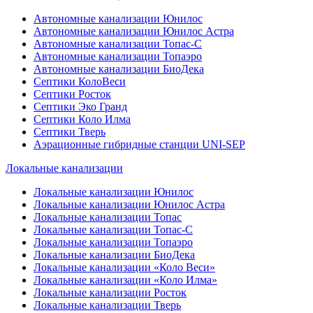
Автономные канализации Юнилос
Автономные канализации Юнилос Астра
Автономные канализации Топас-С
Автономные канализации Топаэро
Автономные канализации БиоДека
Септики КолоВеси
Септики Росток
Септики Эко Гранд
Септики Коло Илма
Септики Тверь
Аэрационные гибридные станции UNI-SEP
Локальные канализации
Локальные канализации Юнилос
Локальные канализации Юнилос Астра
Локальные канализации Топас
Локальные канализации Топас-С
Локальные канализации Топаэро
Локальные канализации БиоДека
Локальные канализации «Коло Веси»
Локальные канализации «Коло Илма»
Локальные канализации Росток
Локальные канализации Тверь