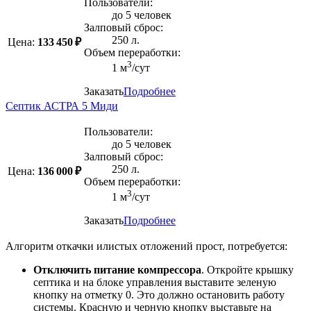
Пользователи:
до 5 человек
Залповый сброс:
250 л.
Цена:
133 450 ₽
Объем переработки:
3
1 м
/сут
Заказать
Подробнее
Септик АСТРА 5 Миди
Пользователи:
до 5 человек
Залповый сброс:
250 л.
Цена:
136 000 ₽
Объем переработки:
3
1 м
/сут
Заказать
Подробнее
Алгоритм откачки илистых отложений прост, потребуется:
Отключить питание компрессора
. Откройте крышку
септика и на блоке управления выставите зеленую
кнопку на отметку 0. Это должно остановить работу
системы. Красную и черную кнопку выставьте на