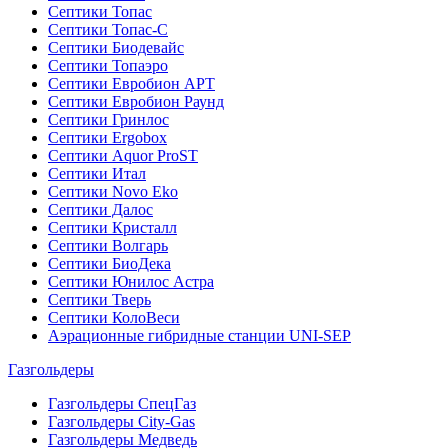
Септики Топас
Септики Топас-С
Септики Биодевайс
Септики Топаэро
Септики Евробион АРТ
Септики Евробион Раунд
Септики Гринлос
Септики Ergobox
Септики Aquor ProST
Септики Итал
Септики Novo Eko
Септики Далос
Септики Кристалл
Септики Волгарь
Септики БиоДека
Септики Юнилос Астра
Септики Тверь
Септики КолоВеси
Аэрационные гибридные станции UNI-SEP
Газгольдеры
Газгольдеры СпецГаз
Газгольдеры City-Gas
Газгольдеры Медведь