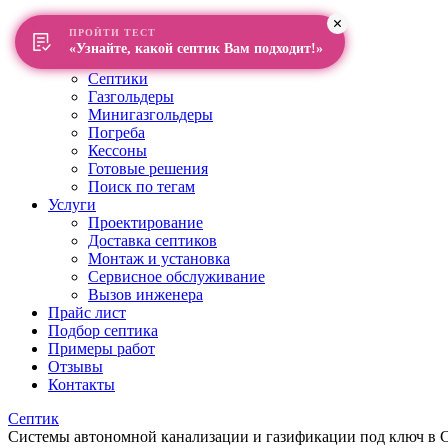
Главная
ПРОЙТИ ТЕСТ
О компании
«Узнайте, какой септик Вам подходит!»
Каталог
Септики
Газгольдеры
Минигазгольдеры
Погреба
Кессоны
Готовые решения
Поиск по тегам
Услуги
Проектирование
Доставка септиков
Монтаж и установка
Сервисное обслуживание
Вызов инженера
Прайс лист
Подбор септика
Примеры работ
Отзывы
Контакты
Септик
Системы автономной канализации и газификации под ключ в Са