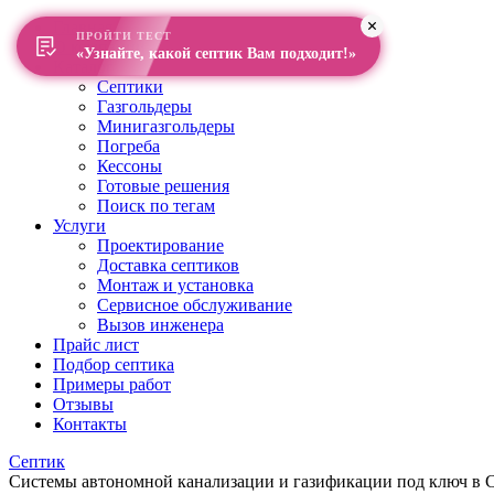
Главная
ПРОЙТИ ТЕСТ
О компании
«Узнайте, какой септик Вам подходит!»
Каталог
Септики
Газгольдеры
Минигазгольдеры
Погреба
Кессоны
Готовые решения
Поиск по тегам
Услуги
Проектирование
Доставка септиков
Монтаж и установка
Сервисное обслуживание
Вызов инженера
Прайс лист
Подбор септика
Примеры работ
Отзывы
Контакты
Септик
Системы автономной канализации и газификации под ключ в Са