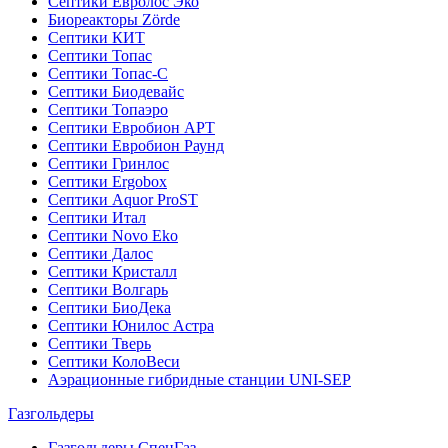
Септики Евролос Эко
Биореакторы Zörde
Септики КИТ
Септики Топас
Септики Топас-С
Септики Биодевайс
Септики Топаэро
Септики Евробион АРТ
Септики Евробион Раунд
Септики Гринлос
Септики Ergobox
Септики Aquor ProST
Септики Итал
Септики Novo Eko
Септики Далос
Септики Кристалл
Септики Волгарь
Септики БиоДека
Септики Юнилос Астра
Септики Тверь
Септики КолоВеси
Аэрационные гибридные станции UNI-SEP
Газгольдеры
Газгольдеры СпецГаз