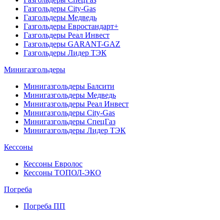
Газгольдеры City-Gas
Газгольдеры Медведь
Газгольдеры Евростандарт+
Газгольдеры Реал Инвест
Газгольдеры GARANT-GAZ
Газгольдеры Лидер ТЭК
Минигазгольдеры
Минигазгольдеры Балсити
Минигазгольдеры Медведь
Минигазгольдеры Реал Инвест
Минигазгольдеры City-Gas
Минигазгольдеры СпецГаз
Минигазгольдеры Лидер ТЭК
Кессоны
Кессоны Евролос
Кессоны ТОПОЛ-ЭКО
Погребa
Погреба ПП