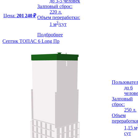
до 3-5 человек
Залповый сброс:
220 л.
Цена:
201 240 ₽
Объем переработки:
3
1 м
/сут
Подбробнее
Септик ТОПАС 6 Long Пр
Пользовател
до 6
челов
Залповый
сброс:
250 л.
Объем
переработки
1,15 м
сут