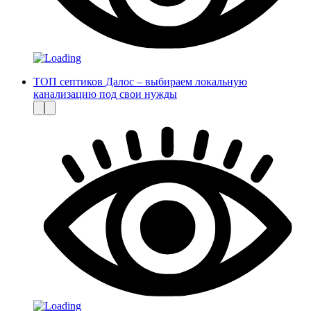
ТОП септиков Далос – выбираем локальную
канализацию под свои нужды