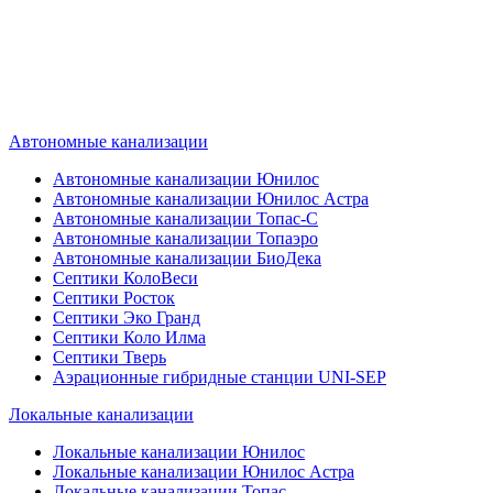
Наш специалист по автономной
канализации подберет септик под
ваши требования или поможет
определиться, какой септик лучше
подобрать для вас.
Автономные канализации
Автономные канализации Юнилос
Автономные канализации Юнилос Астра
Автономные канализации Топас-С
Автономные канализации Топаэро
Автономные канализации БиоДека
Септики КолоВеси
Септики Росток
Септики Эко Гранд
Септики Коло Илма
Септики Тверь
Аэрационные гибридные станции UNI-SEP
Локальные канализации
Локальные канализации Юнилос
Локальные канализации Юнилос Астра
Локальные канализации Топас