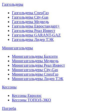
Газгольдеры
Газгольдеры СпецГаз
Газгольдеры City-Gas
Газгольдеры Медведь
Газгольдеры Евростандарт+
Газгольдеры Реал Инвест
Газгольдеры GARANT-GAZ
Газгольдеры Лидер ТЭК
Минигазгольдеры
Минигазгольдеры Балсити
Минигазгольдеры Медведь
Минигазгольдеры Реал Инвест
Минигазгольдеры City-Gas
Минигазгольдеры СпецГаз
Минигазгольдеры Лидер ТЭК
Кессоны
Кессоны Евролос
Кессоны ТОПОЛ-ЭКО
Погребa