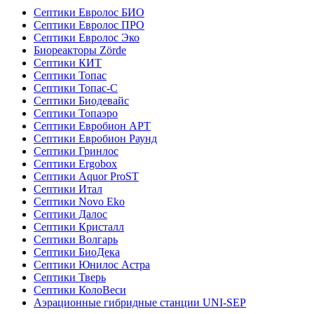
Септики Евролос БИО
Септики Евролос ПРО
Септики Евролос Эко
Биореакторы Zörde
Септики КИТ
Септики Топас
Септики Топас-С
Септики Биодевайс
Септики Топаэро
Септики Евробион АРТ
Септики Евробион Раунд
Септики Гринлос
Септики Ergobox
Септики Aquor ProST
Септики Итал
Септики Novo Eko
Септики Далос
Септики Кристалл
Септики Волгарь
Септики БиоДека
Септики Юнилос Астра
Септики Тверь
Септики КолоВеси
Аэрационные гибридные станции UNI-SEP