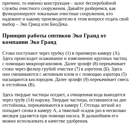
причине, то именно конструкция – залог бесперебойной
службы очистного сооружения. Давайте разберемся, как
функционируют локальные очистные сооружения, кто
надежнее и какому производителю в этом вопросе отдать свой
выбор – Эко Гранд или БиоДека.
Принцип работы септиков Эко Гранд от
компании Эко Гранд
Стоки поступают через трубку (1) в приемную камеру (А).
Здесь происходит осаживание и измельчение крупных частиц
с помощью микроорганизмов. Далее эрлифт (8) перекачивает
стоки через фильтр грубой очистки (7) в аэротенк (Б). Здесь
они смешиваются с активным илом и с помощью аэратора (5)
насыщаются кислородом. Далее эрлифт (9) перекачивает смесь
в отстойник (В).
Здесь твердые частицы оседает, а очищенная вода выводится
через трубу (14) наружу. Твердые частицы, оставшиеся на дне
отстойника, перекачиваются в камеру Г. Отсюда легкий ил
попадает снова в камеру А, а тяжелый осадок раз в несколько
месяцев удаляется при помощи насоса. В дальнейшем его
можно использовать в качестве удобрения.