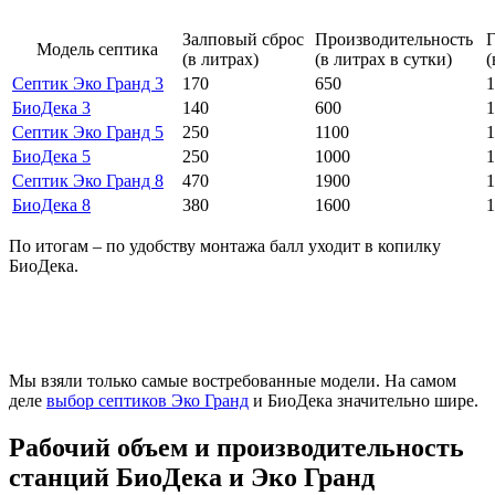
Залповый сброс
Производительность
Модель септика
(в литрах)
(в литрах в сутки)
(
Септик Эко Гранд 3
170
650
1
БиоДека 3
140
600
1
Септик Эко Гранд 5
250
1100
1
БиоДека 5
250
1000
1
Септик Эко Гранд 8
470
1900
1
БиоДека 8
380
1600
1
По итогам – по удобству монтажа балл уходит в копилку
БиоДека.
Мы взяли только самые востребованные модели. На самом
деле
выбор септиков Эко Гранд
и БиоДека значительно шире.
Рабочий объем и производительность
станций БиоДека и Эко Гранд