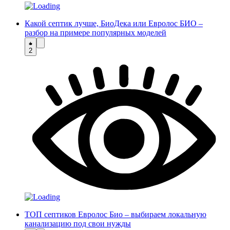
Какой септик лучше, БиоДека или Евролос БИО –
разбор на примере популярных моделей
2
ТОП септиков Евролос Био – выбираем локальную
канализацию под свои нужды