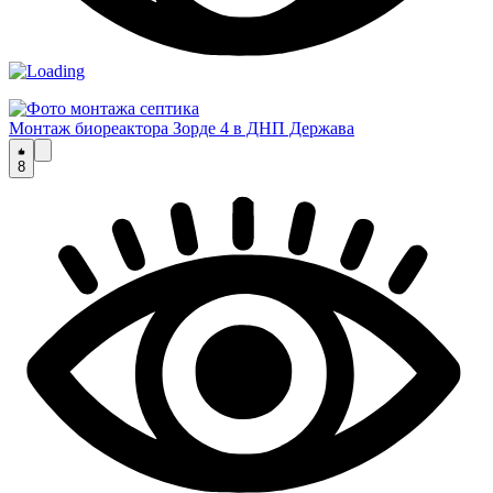
Монтаж биореактора Зорде 4 в ДНП Держава
8