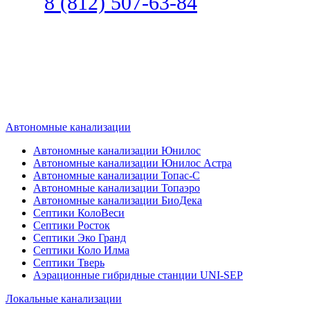
8 (812) 507-63-84
Наш специалист по автономной
канализации подберет септик под
ваши требования или поможет
определиться, какой септик лучше
подобрать для вас.
Автономные канализации
Автономные канализации Юнилос
Автономные канализации Юнилос Астра
Автономные канализации Топас-С
Автономные канализации Топаэро
Автономные канализации БиоДека
Септики КолоВеси
Септики Росток
Септики Эко Гранд
Септики Коло Илма
Септики Тверь
Аэрационные гибридные станции UNI-SEP
Локальные канализации