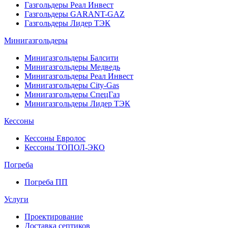
Газгольдеры Реал Инвест
Газгольдеры GARANT-GAZ
Газгольдеры Лидер ТЭК
Минигазгольдеры
Минигазгольдеры Балсити
Минигазгольдеры Медведь
Минигазгольдеры Реал Инвест
Минигазгольдеры City-Gas
Минигазгольдеры СпецГаз
Минигазгольдеры Лидер ТЭК
Кессоны
Кессоны Евролос
Кессоны ТОПОЛ-ЭКО
Погребa
Погреба ПП
Услуги
Проектирование
Доставка септиков