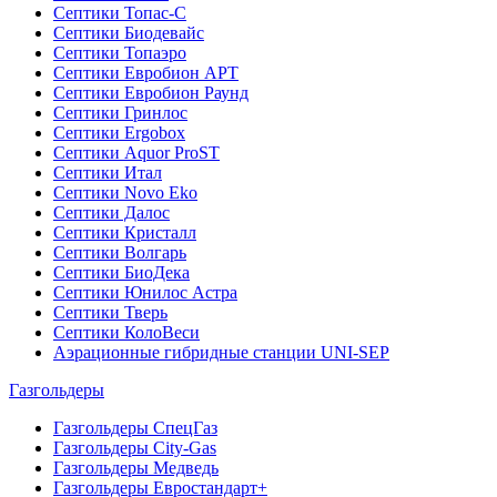
Септики Топас-С
Септики Биодевайс
Септики Топаэро
Септики Евробион АРТ
Септики Евробион Раунд
Септики Гринлос
Септики Ergobox
Септики Aquor ProST
Септики Итал
Септики Novo Eko
Септики Далос
Септики Кристалл
Септики Волгарь
Септики БиоДека
Септики Юнилос Астра
Септики Тверь
Септики КолоВеси
Аэрационные гибридные станции UNI-SEP
Газгольдеры
Газгольдеры СпецГаз
Газгольдеры City-Gas
Газгольдеры Медведь
Газгольдеры Евростандарт+