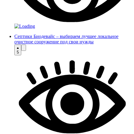
Септики Биодевайс – выбираем лучшее локальное
очистное сооружение под свои нужды
5