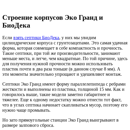
Строение корпусов Эко Гранд и
БиоДека
Если
взять септики БиоДека
, у них мы увидим
цилиндрические корпуса с грунтозацепами. Это самая удачная
форма, которая совмещает в себе компактность и прочность.
Такие септики, при той же производительности, занимают
меньше места, и легче, чем квадратные. По той причине, здесь
для получения нужной прочности можно использовать
пластик почти в два раза тоньше (в данном случае 8 мм). А
эти моменты значительно упрощают и удешевляют монтаж.
Септики Эко Гранд имеют форму параллелепипеда с ребрами
жесткости и выполнены из пластика, толщиной 15 мм. Как и
говорилось выше, такие модели заметно габаритнее и
тяжелее. Еще к одному недостатку можно отнести тот факт,
что в углах септика начинает скапливаться мусор, поэтому его
нужно чаще промывать.
Но зато прямоугольные станции Эко Гранд выигрывают в
размере залпового сброса.