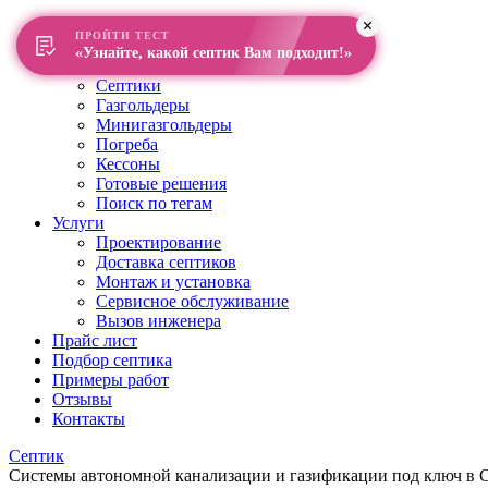
Главная
ПРОЙТИ ТЕСТ
О компании
«Узнайте, какой септик Вам подходит!»
Каталог
Септики
Газгольдеры
Минигазгольдеры
Погреба
Кессоны
Готовые решения
Поиск по тегам
Услуги
Проектирование
Доставка септиков
Монтаж и установка
Сервисное обслуживание
Вызов инженера
Прайс лист
Подбор септика
Примеры работ
Отзывы
Контакты
Септик
Системы автономной канализации и газификации под ключ в Са