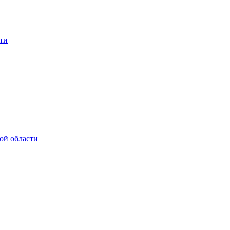
ти
ой области