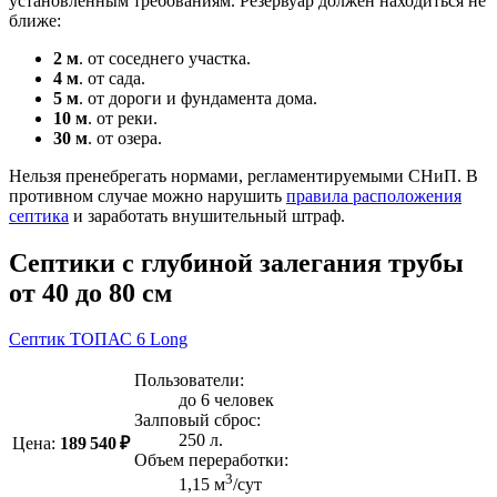
установленным требованиям. Резервуар должен находиться не
ближе:
2 м
. от соседнего участка.
4 м
. от сада.
5 м
. от дороги и фундамента дома.
10 м
. от реки.
30 м
. от озера.
Нельзя пренебрегать нормами, регламентируемыми СНиП. В
противном случае можно нарушить
правила расположения
септика
и заработать внушительный штраф.
Септики с глубиной залегания трубы
от 40 до 80 см
Септик ТОПАС 6 Long
Пользователи:
до 6 человек
Залповый сброс:
250 л.
Цена:
189 540 ₽
Объем переработки:
3
1,15 м
/сут