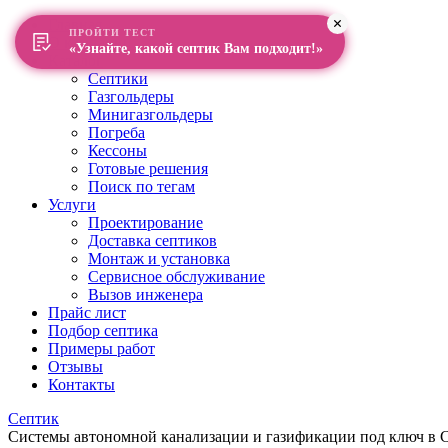
Главная
ПРОЙТИ ТЕСТ
О компании
«Узнайте, какой септик Вам подходит!»
Каталог
Септики
Газгольдеры
Минигазгольдеры
Погреба
Кессоны
Готовые решения
Поиск по тегам
Услуги
Проектирование
Доставка септиков
Монтаж и установка
Сервисное обслуживание
Вызов инженера
Прайс лист
Подбор септика
Примеры работ
Отзывы
Контакты
Септик
Системы автономной канализации и газификации под ключ в Са