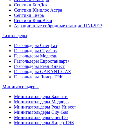
Септики БиоДека
Септики Юнилос Астра
Септики Тверь
Септики КолоВеси
Аэрационные гибридные станции UNI-SEP
Газгольдеры
Газгольдеры СпецГаз
Газгольдеры City-Gas
Газгольдеры Медведь
Газгольдеры Евростандарт+
Газгольдеры Реал Инвест
Газгольдеры GARANT-GAZ
Газгольдеры Лидер ТЭК
Минигазгольдеры
Минигазгольдеры Балсити
Минигазгольдеры Медведь
Минигазгольдеры Реал Инвест
Минигазгольдеры City-Gas
Минигазгольдеры СпецГаз
Минигазгольдеры Лидер ТЭК