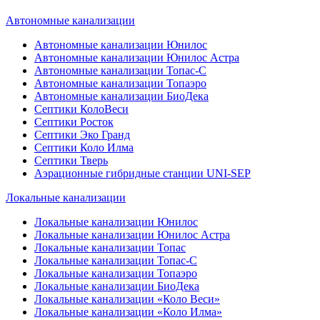
Автономные канализации
Автономные канализации Юнилос
Автономные канализации Юнилос Астра
Автономные канализации Топас-С
Автономные канализации Топаэро
Автономные канализации БиоДека
Септики КолоВеси
Септики Росток
Септики Эко Гранд
Септики Коло Илма
Септики Тверь
Аэрационные гибридные станции UNI-SEP
Локальные канализации
Локальные канализации Юнилос
Локальные канализации Юнилос Астра
Локальные канализации Топас
Локальные канализации Топас-С
Локальные канализации Топаэро
Локальные канализации БиоДека
Локальные канализации «Коло Веси»
Локальные канализации «Коло Илма»