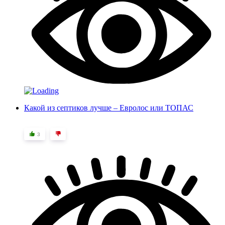
Какой из септиков лучше – Евролос или ТОПАС
3