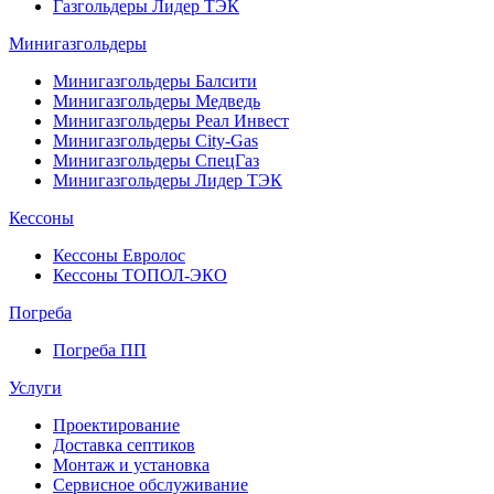
Газгольдеры Лидер ТЭК
Минигазгольдеры
Минигазгольдеры Балсити
Минигазгольдеры Медведь
Минигазгольдеры Реал Инвест
Минигазгольдеры City-Gas
Минигазгольдеры СпецГаз
Минигазгольдеры Лидер ТЭК
Кессоны
Кессоны Евролос
Кессоны ТОПОЛ-ЭКО
Погребa
Погреба ПП
Услуги
Проектирование
Доставка септиков
Монтаж и установка
Сервисное обслуживание