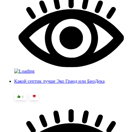
Какой септик лучше Эко Гранд или БиоДека
3