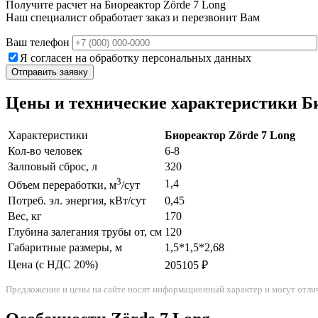
Получите расчет на Биореактор Zörde 7 Long
Наш специалист обработает заказ и перезвонит Вам
Ваш телефон
Я согласен на обработку персональных данных
Цены и технические характеристики Би
Характеристики
Биореактор Zörde 7 Long
Кол-во человек
6-8
Залповый сброс, л
320
3
1,4
Объем переработки, м
/сут
Потреб. эл. энергия, кВт/сут
0,45
Вес, кг
170
Глубина залегания трубы от, см
120
Габаритные размеры, м
1,5*1,5*2,68
Цена (с НДС 20%)
205105 ₽
Предложение и цены на сайте носят информационный характер и могут отлич