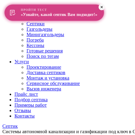
Главная
ПРОЙТИ ТЕСТ
О компании
«Узнайте, какой септик Вам подходит!»
Каталог
Септики
Газгольдеры
Минигазгольдеры
Погреба
Кессоны
Готовые решения
Поиск по тегам
Услуги
Проектирование
Доставка септиков
Монтаж и установка
Сервисное обслуживание
Вызов инженера
Прайс лист
Подбор септика
Примеры работ
Отзывы
Контакты
Септик
Системы автономной канализации и газификации под ключ в Са