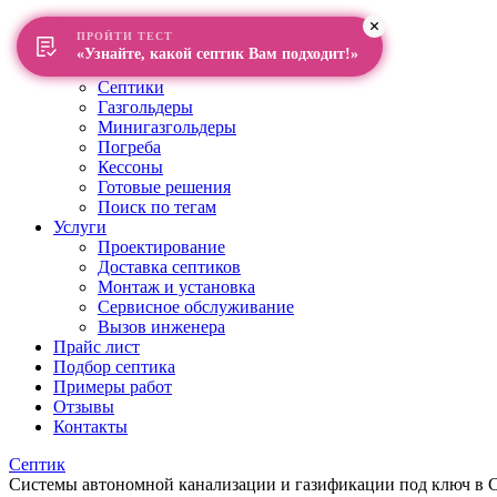
Главная
ПРОЙТИ ТЕСТ
О компании
«Узнайте, какой септик Вам подходит!»
Каталог
Септики
Газгольдеры
Минигазгольдеры
Погреба
Кессоны
Готовые решения
Поиск по тегам
Услуги
Проектирование
Доставка септиков
Монтаж и установка
Сервисное обслуживание
Вызов инженера
Прайс лист
Подбор септика
Примеры работ
Отзывы
Контакты
Септик
Системы автономной канализации и газификации под ключ в Са