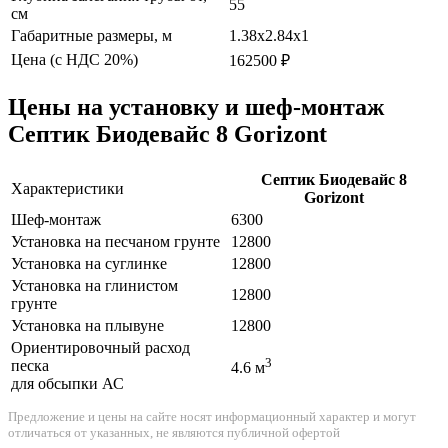
55
см
Габаритные размеры, м
1.38х2.84х1
Цена (с НДС 20%)
162500 ₽
Цены на установку и шеф-монтаж
Септик Биодевайс 8 Gorizont
Септик Биодевайс 8
Характеристики
Gorizont
Шеф-монтаж
6300
Установка на песчаном грунте
12800
Установка на суглинке
12800
Установка на глинистом
12800
грунте
Установка на плывуне
12800
Ориентировочный расход
3
песка
4.6 м
для обсыпки АС
Предложение и цены на сайте носят информационный характер и могут
отличаться от указанных, не являются публичной офертой