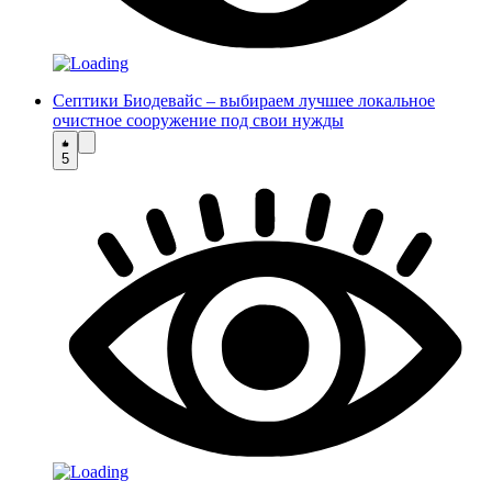
Септики Биодевайс – выбираем лучшее локальное
очистное сооружение под свои нужды
5