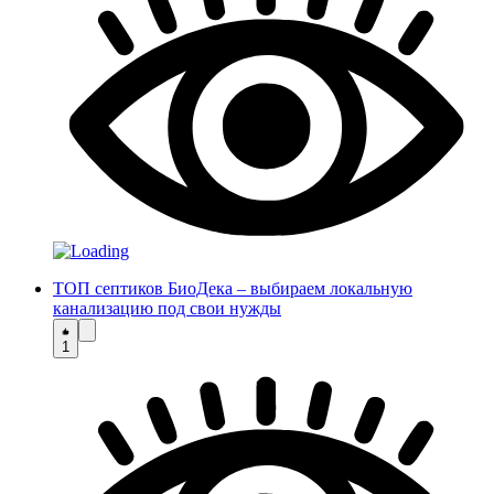
ТОП септиков БиоДека – выбираем локальную
канализацию под свои нужды
1