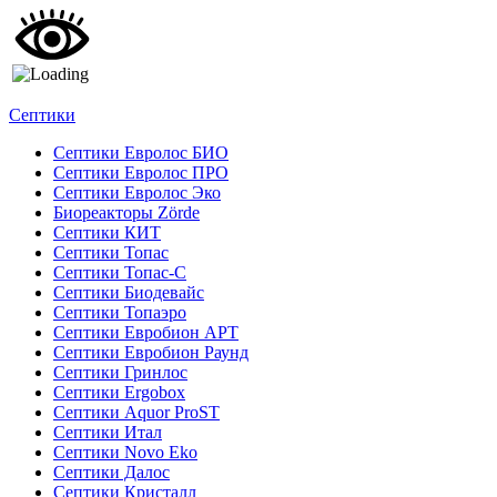
Септики
Септики Евролос БИО
Септики Евролос ПРО
Септики Евролос Эко
Биореакторы Zörde
Септики КИТ
Септики Топас
Септики Топас-С
Септики Биодевайс
Септики Топаэро
Септики Евробион АРТ
Септики Евробион Раунд
Септики Гринлос
Септики Ergobox
Септики Aquor ProST
Септики Итал
Септики Novo Eko
Септики Далос
Септики Кристалл