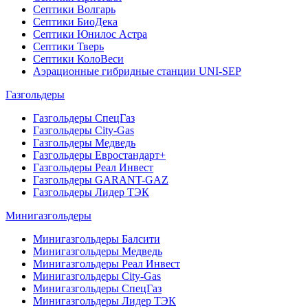
Септики Волгарь
Септики БиоДека
Септики Юнилос Астра
Септики Тверь
Септики КолоВеси
Аэрационные гибридные станции UNI-SEP
Газгольдеры
Газгольдеры СпецГаз
Газгольдеры City-Gas
Газгольдеры Медведь
Газгольдеры Евростандарт+
Газгольдеры Реал Инвест
Газгольдеры GARANT-GAZ
Газгольдеры Лидер ТЭК
Минигазгольдеры
Минигазгольдеры Балсити
Минигазгольдеры Медведь
Минигазгольдеры Реал Инвест
Минигазгольдеры City-Gas
Минигазгольдеры СпецГаз
Минигазгольдеры Лидер ТЭК