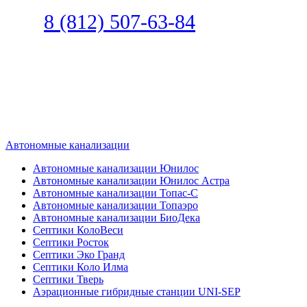
Звоните
8 (812) 507-63-84
Наш специалист по автономной
канализации подберет септик под
ваши требования или поможет
определиться, какой септик лучше
подобрать для вас.
Автономные канализации
Автономные канализации Юнилос
Автономные канализации Юнилос Астра
Автономные канализации Топас-С
Автономные канализации Топаэро
Автономные канализации БиоДека
Септики КолоВеси
Септики Росток
Септики Эко Гранд
Септики Коло Илма
Септики Тверь
Аэрационные гибридные станции UNI-SEP