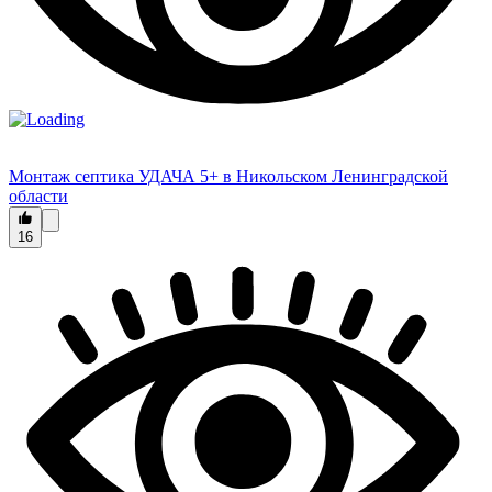
Монтаж септика УДАЧА 5+ в Никольском Ленинградской
области
16