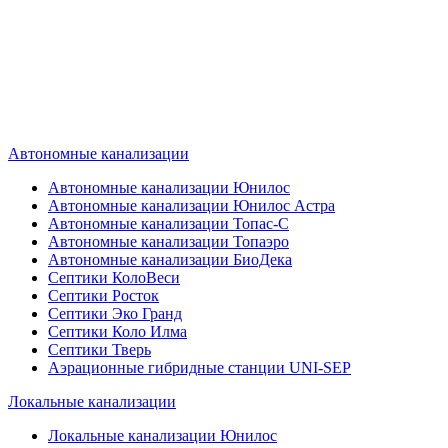
Наш специалист по автономной
канализации подберет септик под
ваши требования или поможет
определиться, какой септик лучше
подобрать для вас.
Автономные канализации
Автономные канализации Юнилос
Автономные канализации Юнилос Астра
Автономные канализации Топас-С
Автономные канализации Топаэро
Автономные канализации БиоДека
Септики КолоВеси
Септики Росток
Септики Эко Гранд
Септики Коло Илма
Септики Тверь
Аэрационные гибридные станции UNI-SEP
Локальные канализации
Локальные канализации Юнилос