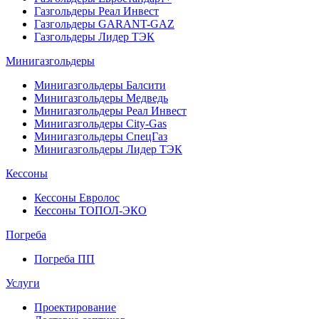
Газгольдеры Реал Инвест
Газгольдеры GARANT-GAZ
Газгольдеры Лидер ТЭК
Минигазгольдеры
Минигазгольдеры Балсити
Минигазгольдеры Медведь
Минигазгольдеры Реал Инвест
Минигазгольдеры City-Gas
Минигазгольдеры СпецГаз
Минигазгольдеры Лидер ТЭК
Кессоны
Кессоны Евролос
Кессоны ТОПОЛ-ЭКО
Погребa
Погреба ПП
Услуги
Проектирование