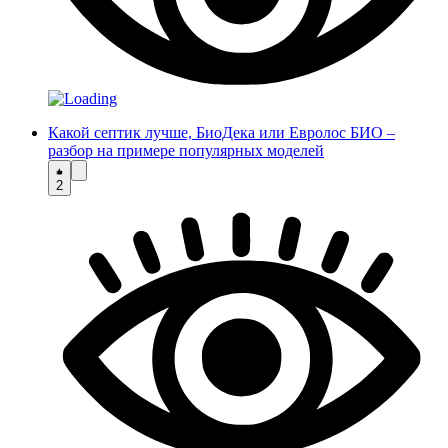
Какой септик лучше, БиоДека или Евролос БИО –
разбор на примере популярных моделей
2