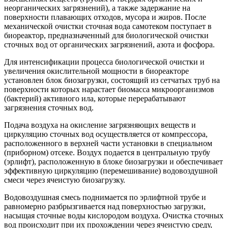
неорганических загрязнений), а также задержание на
поверхности плавающих отходов, мусора и жиров. После
механической очистки сточная вода самотеком поступает в
биореактор, предназначенный для биологической очистки
сточных вод от органических загрязнений, азота и фосфора.
Для интенсификации процесса биологической очистки и
увеличения окислительной мощности в биореакторе
установлен блок биозагрузки, состоящий из сетчатых труб на
поверхности которых нарастает биомасса микроорганизмов
(бактерий) активного ила, которые перерабатывают
загрязнения сточных вод.
Подача воздуха на окисление загрязняющих веществ и
циркуляцию сточных вод осуществляется от компрессора,
расположенного в верхней части установки в специальном
(приборном) отсеке. Воздух подается в центральную трубу
(эрлифт), расположенную в блоке биозагрузки и обеспечивает
эффективную циркуляцию (перемешивание) водовоздушной
смеси через ячеистую биозагрузку.
Водовоздушная смесь поднимается по эрлифтной трубе и
равномерно разбрызгивается над поверхностью загрузки,
насыщая сточные воды кислородом воздуха. Очистка сточных
вод происходит при их прохождении через ячеистую среду,