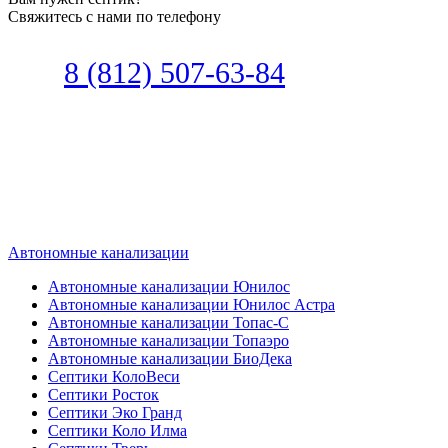
Свяжитесь с нами по телефону
Звоните
8 (812) 507-63-84
Наш специалист по автономной
канализации подберет септик под
ваши требования или поможет
определиться, какой септик лучше
подобрать для вас.
Автономные канализации
Автономные канализации Юнилос
Автономные канализации Юнилос Астра
Автономные канализации Топас-С
Автономные канализации Топаэро
Автономные канализации БиоДека
Септики КолоВеси
Септики Росток
Септики Эко Гранд
Септики Коло Илма