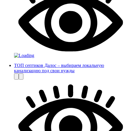
ТОП септиков Далос – выбираем локальную
канализацию под свои нужды