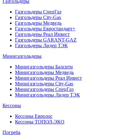
Газгольдеры
Газгольдеры СпецГаз
Газгольдеры City-Gas
Газгольдеры Медведь
Газгольдеры Евростандарт+
Газгольдеры Реал Инвест
Газгольдеры GARANT-GAZ
Газгольдеры Лидер ТЭК
Минигазгольдеры
Минигазгольдеры Балсити
Минигазгольдеры Медведь
Минигазгольдеры Реал Инвест
Минигазгольдеры City-Gas
Минигазгольдеры СпецГаз
Минигазгольдеры Лидер ТЭК
Кессоны
Кессоны Евролос
Кессоны ТОПОЛ-ЭКО
Погребa