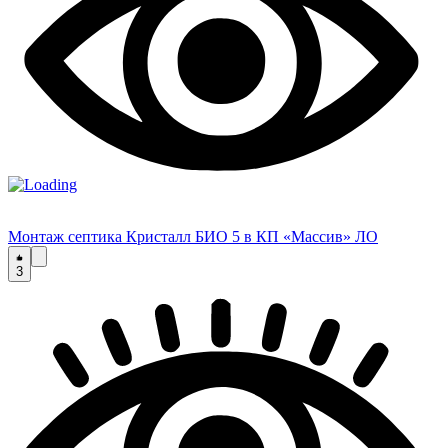
Монтаж септика Кристалл БИО 5 в КП «Массив» ЛО
3