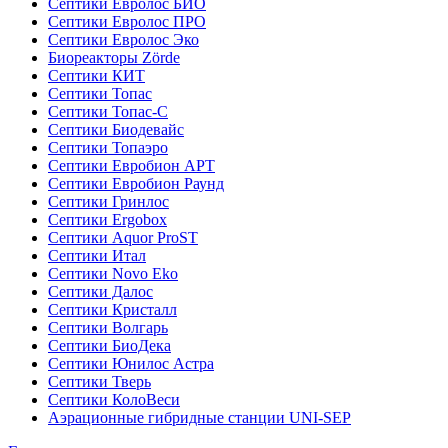
Септики Евролос БИО
Септики Евролос ПРО
Септики Евролос Эко
Биореакторы Zörde
Септики КИТ
Септики Топас
Септики Топас-С
Септики Биодевайс
Септики Топаэро
Септики Евробион АРТ
Септики Евробион Раунд
Септики Гринлос
Септики Ergobox
Септики Aquor ProST
Септики Итал
Септики Novo Eko
Септики Далос
Септики Кристалл
Септики Волгарь
Септики БиоДека
Септики Юнилос Астра
Септики Тверь
Септики КолоВеси
Аэрационные гибридные станции UNI-SEP