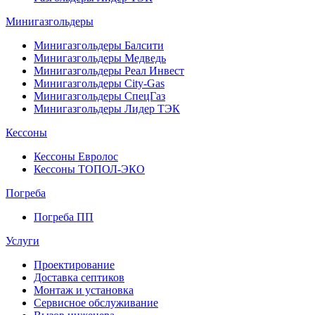
Минигазгольдеры
Минигазгольдеры Балсити
Минигазгольдеры Медведь
Минигазгольдеры Реал Инвест
Минигазгольдеры City-Gas
Минигазгольдеры СпецГаз
Минигазгольдеры Лидер ТЭК
Кессоны
Кессоны Евролос
Кессоны ТОПОЛ-ЭКО
Погребa
Погреба ПП
Услуги
Проектирование
Доставка септиков
Монтаж и установка
Сервисное обслуживание