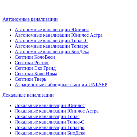
определиться, какой септик лучше
подобрать для вас.
Автономные канализации
Автономные канализации Юнилос
Автономные канализации Юнилос Астра
Автономные канализации Топас-С
Автономные канализации Топаэро
Автономные канализации БиоДека
Септики КолоВеси
Септики Росток
Септики Эко Гранд
Септики Коло Илма
Септики Тверь
Аэрационные гибридные станции UNI-SEP
Локальные канализации
Локальные канализации Юнилос
Локальные канализации Юнилос Астра
Локальные канализации Топас
Локальные канализации Топас-С
Локальные канализации Топаэро
Локальные канализации БиоДека