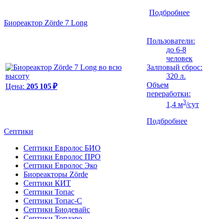
Подбробнее
Биореактор Zörde 7 Long
Пользователи:
до 6-8
человек
Залповый сброс:
320 л.
Объем
Цена:
205 105 ₽
переработки:
3
1,4 м
/сут
Подбробнее
Септики
Септики Евролос БИО
Септики Евролос ПРО
Септики Евролос Эко
Биореакторы Zörde
Септики КИТ
Септики Топас
Септики Топас-С
Септики Биодевайс
Септики Топаэро