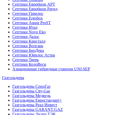
Септики Евробион АРТ
Септики Евробион Раунд
Септики Гринлос
Септики Ergobox
Септики Aquor ProST
Септики Итал
Септики Novo Eko
Септики Далос
Септики Кристалл
Септики Волгарь
Септики БиоДека
Септики Юнилос Астра
Септики Тверь
Септики КолоВеси
Аэрационные гибридные станции UNI-SEP
Газгольдеры
Газгольдеры СпецГаз
Газгольдеры City-Gas
Газгольдеры Медведь
Газгольдеры Евростандарт+
Газгольдеры Реал Инвест
Газгольдеры GARANT-GAZ
Газгольдеры Лидер ТЭК