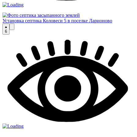
Установка септика Коловеси 5 в поселке Ларионово
6