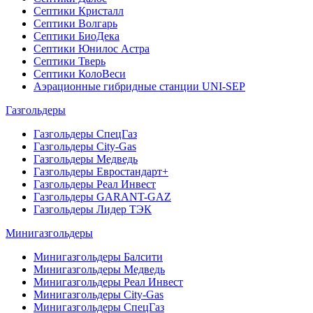
Септики Кристалл
Септики Волгарь
Септики БиоДека
Септики Юнилос Астра
Септики Тверь
Септики КолоВеси
Аэрационные гибридные станции UNI-SEP
Газгольдеры
Газгольдеры СпецГаз
Газгольдеры City-Gas
Газгольдеры Медведь
Газгольдеры Евростандарт+
Газгольдеры Реал Инвест
Газгольдеры GARANT-GAZ
Газгольдеры Лидер ТЭК
Минигазгольдеры
Минигазгольдеры Балсити
Минигазгольдеры Медведь
Минигазгольдеры Реал Инвест
Минигазгольдеры City-Gas
Минигазгольдеры СпецГаз