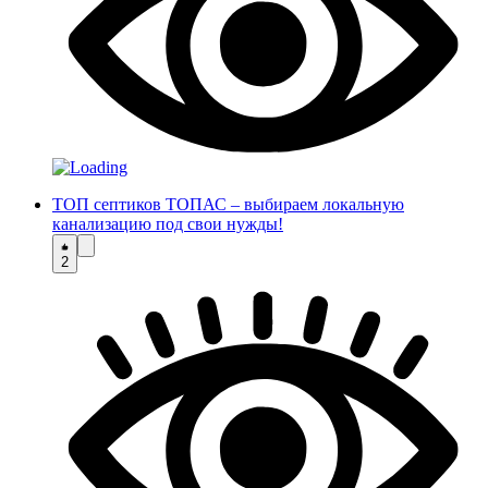
ТОП септиков ТОПАС – выбираем локальную
канализацию под свои нужды!
2