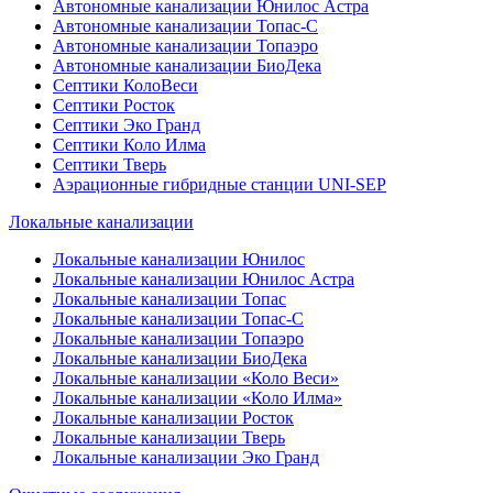
Автономные канализации Юнилос Астра
Автономные канализации Топас-С
Автономные канализации Топаэро
Автономные канализации БиоДека
Септики КолоВеси
Септики Росток
Септики Эко Гранд
Септики Коло Илма
Септики Тверь
Аэрационные гибридные станции UNI-SEP
Локальные канализации
Локальные канализации Юнилос
Локальные канализации Юнилос Астра
Локальные канализации Топас
Локальные канализации Топас-С
Локальные канализации Топаэро
Локальные канализации БиоДека
Локальные канализации «Коло Веси»
Локальные канализации «Коло Илма»
Локальные канализации Росток
Локальные канализации Тверь
Локальные канализации Эко Гранд