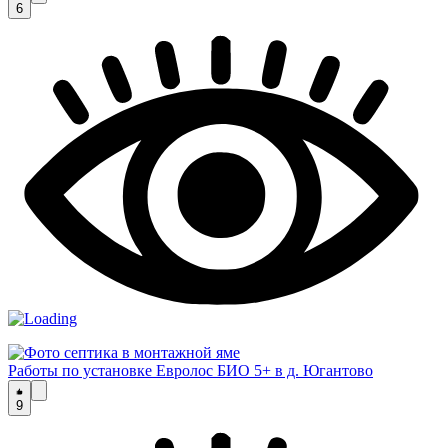
6
Работы по установке Евролос БИО 5+ в д. Югантово
9