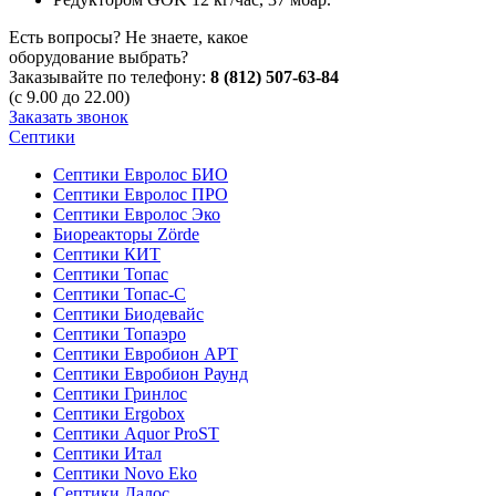
Есть вопросы? Не знаете, какое
оборудование выбрать?
Заказывайте по телефону:
8 (812) 507-63-84
(с 9.00 до 22.00)
Заказать звонок
Септики
Септики Евролос БИО
Септики Евролос ПРО
Септики Евролос Эко
Биореакторы Zörde
Септики КИТ
Септики Топас
Септики Топас-С
Септики Биодевайс
Септики Топаэро
Септики Евробион АРТ
Септики Евробион Раунд
Септики Гринлос
Септики Ergobox
Септики Aquor ProST
Септики Итал
Септики Novo Eko
Септики Далос