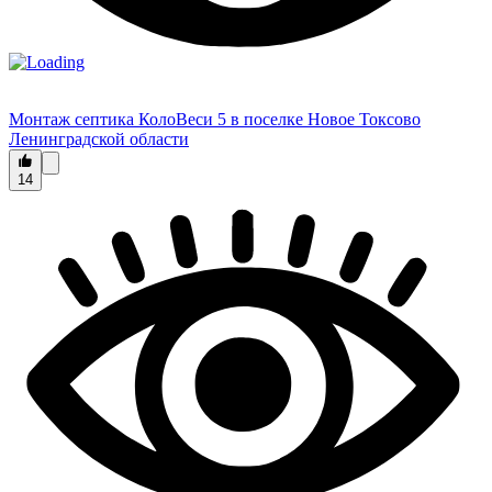
Монтаж септика КолоВеси 5 в поселке Новое Токсово
Ленинградской области
14