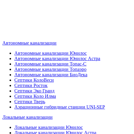
Наш специалист по автономной
канализации подберет септик под
ваши требования или поможет
определиться, какой септик лучше
подобрать для вас.
Автономные канализации
Автономные канализации Юнилос
Автономные канализации Юнилос Астра
Автономные канализации Топас-С
Автономные канализации Топаэро
Автономные канализации БиоДека
Септики КолоВеси
Септики Росток
Септики Эко Гранд
Септики Коло Илма
Септики Тверь
Аэрационные гибридные станции UNI-SEP
Локальные канализации
Локальные канализации Юнилос
Локальные канализации Юнилос Астра