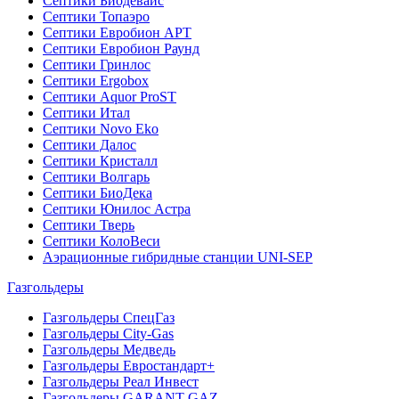
Септики Биодевайс
Септики Топаэро
Септики Евробион АРТ
Септики Евробион Раунд
Септики Гринлос
Септики Ergobox
Септики Aquor ProST
Септики Итал
Септики Novo Eko
Септики Далос
Септики Кристалл
Септики Волгарь
Септики БиоДека
Септики Юнилос Астра
Септики Тверь
Септики КолоВеси
Аэрационные гибридные станции UNI-SEP
Газгольдеры
Газгольдеры СпецГаз
Газгольдеры City-Gas
Газгольдеры Медведь
Газгольдеры Евростандарт+
Газгольдеры Реал Инвест
Газгольдеры GARANT-GAZ