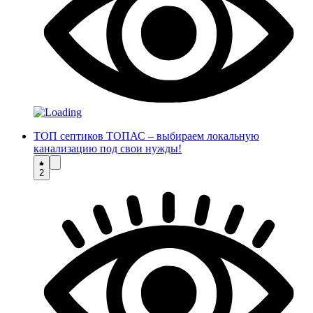
ТОП септиков ТОПАС – выбираем локальную
канализацию под свои нужды!
2