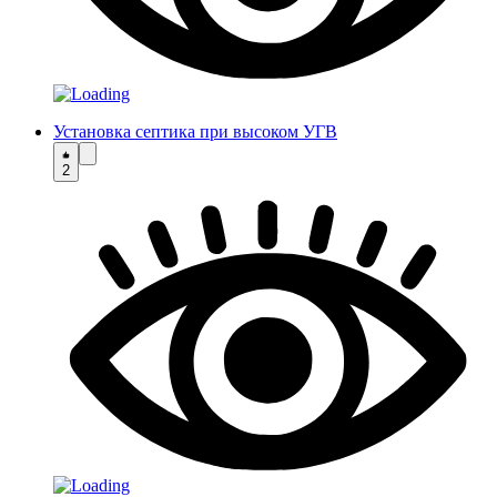
Установка септика при высоком УГВ
2