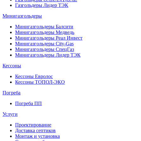
Газгольдеры Лидер ТЭК
Минигазгольдеры
Минигазгольдеры Балсити
Минигазгольдеры Медведь
Минигазгольдеры Реал Инвест
Минигазгольдеры City-Gas
Минигазгольдеры СпецГаз
Минигазгольдеры Лидер ТЭК
Кессоны
Кессоны Евролос
Кессоны ТОПОЛ-ЭКО
Погребa
Погреба ПП
Услуги
Проектирование
Доставка септиков
Монтаж и установка