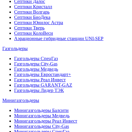
Септики Далос
Септики Кристалл
Септики Волгарь
Септики БиоДека
Септики Юнилос Астра
Септики Тверь
Септики КолоВеси
Аэрационные гибридные станции UNI-SEP
Газгольдеры
Газгольдеры СпецГаз
Газгольдеры City-Gas
Газгольдеры Медведь
Газгольдеры Евростандарт+
Газгольдеры Реал Инвест
Газгольдеры GARANT-GAZ
Газгольдеры Лидер ТЭК
Минигазгольдеры
Минигазгольдеры Балсити
Минигазгольдеры Медведь
Минигазгольдеры Реал Инвест
Минигазгольдеры City-Gas
Минигазгольдеры СпецГаз