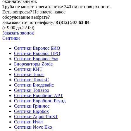
окончательными.
Труба не может залегать ниже 240 см от поверхности.
Есть вопросы? Не знаете, какое
оборудование выбрать?
Заказывайте по телефону:
8 (812) 507-63-84
(с 9.00 до 22.00)
Заказать звонок
Септики
Септики Евролос БИО
Септики Евролос ПРО
Септики Евролос Эко
Биореакторы Zörde
Септики КИТ
Септики Топас
Септики Топас-С
Септики Биодевайс
Септики Топаэро
Септики Евробион АРТ
Септики Евробион Раунд
Септики Гринлос
Септики Ergobox
Септики Aquor ProST
Септики Итал
Септики Novo Eko