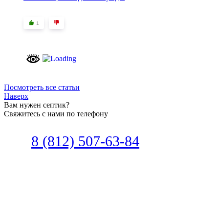
1
Посмотреть все статьи
Наверх
Вам нужен септик?
Свяжитесь с нами по телефону
Звоните
8 (812) 507-63-84
Наш специалист по автономной
канализации подберет септик под
ваши требования или поможет
определиться, какой септик лучше
подобрать для вас.