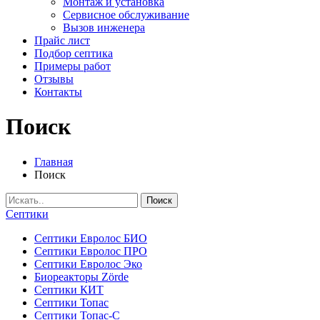
Монтаж и установка
Сервисное обслуживание
Вызов инженера
Прайс лист
Подбор септика
Примеры работ
Отзывы
Контакты
Поиск
Главная
Поиск
Search
for:
Септики
Септики Евролос БИО
Септики Евролос ПРО
Септики Евролос Эко
Биореакторы Zörde
Септики КИТ
Септики Топас
Септики Топас-С