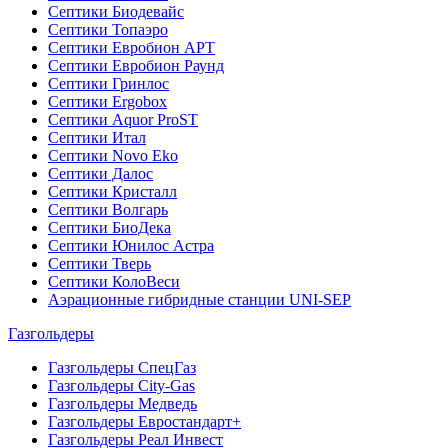
Септики Биодевайс
Септики Топаэро
Септики Евробион АРТ
Септики Евробион Раунд
Септики Гринлос
Септики Ergobox
Септики Aquor ProST
Септики Итал
Септики Novo Eko
Септики Далос
Септики Кристалл
Септики Волгарь
Септики БиоДека
Септики Юнилос Астра
Септики Тверь
Септики КолоВеси
Аэрационные гибридные станции UNI-SEP
Газгольдеры
Газгольдеры СпецГаз
Газгольдеры City-Gas
Газгольдеры Медведь
Газгольдеры Евростандарт+
Газгольдеры Реал Инвест