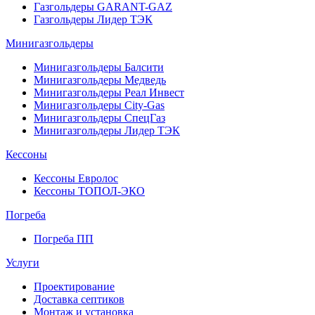
Газгольдеры GARANT-GAZ
Газгольдеры Лидер ТЭК
Минигазгольдеры
Минигазгольдеры Балсити
Минигазгольдеры Медведь
Минигазгольдеры Реал Инвест
Минигазгольдеры City-Gas
Минигазгольдеры СпецГаз
Минигазгольдеры Лидер ТЭК
Кессоны
Кессоны Евролос
Кессоны ТОПОЛ-ЭКО
Погребa
Погреба ПП
Услуги
Проектирование
Доставка септиков
Монтаж и установка