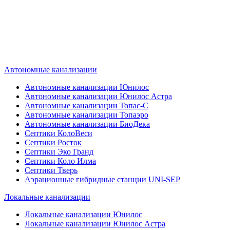
Наш специалист по автономной
канализации подберет септик под
ваши требования или поможет
определиться, какой септик лучше
подобрать для вас.
Автономные канализации
Автономные канализации Юнилос
Автономные канализации Юнилос Астра
Автономные канализации Топас-С
Автономные канализации Топаэро
Автономные канализации БиоДека
Септики КолоВеси
Септики Росток
Септики Эко Гранд
Септики Коло Илма
Септики Тверь
Аэрационные гибридные станции UNI-SEP
Локальные канализации
Локальные канализации Юнилос
Локальные канализации Юнилос Астра