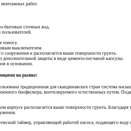
е монтажных работ.
но-бытовых сточных вод.
 пользователей.
 износу.
ковым выключателем.
о сооружения и располагается выше поверхности грунта.
ез дополнительной защиты в виде цементо-песчаной капсулы.
пов в основании.
ующими на рынке:
спользована традиционная для скандинавских стран система нас
роенного биофильтра, вентилируемого естественных путем. Под
зком корпусе располагается выше поверхности грунта. Благодар
ружения.
ический таймер, управляющий работой насоса, подающего воду 