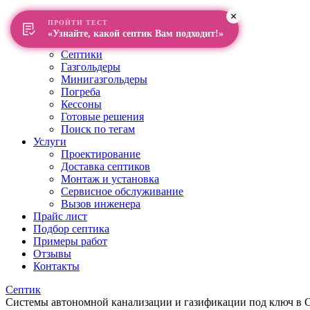
Главная
ПРОЙТИ ТЕСТ
О компании
«Узнайте, какой септик Вам подходит!»
Каталог
Септики
Газгольдеры
Минигазгольдеры
Погреба
Кессоны
Готовые решения
Поиск по тегам
Услуги
Проектирование
Доставка септиков
Монтаж и установка
Сервисное обслуживание
Вызов инженера
Прайс лист
Подбор септика
Примеры работ
Отзывы
Контакты
Септик
Системы автономной канализации и газификации под ключ в Са