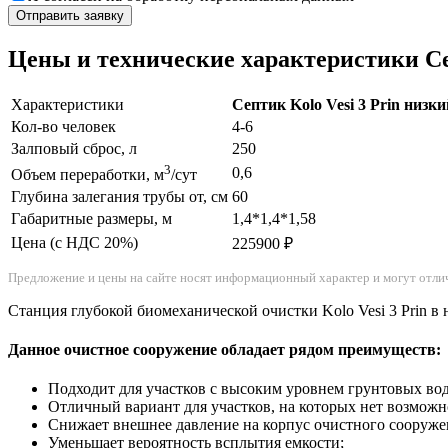
Цены и технические характеристики Сеп
Характеристики
Септик Kolo Vesi 3 Prin низк
Кол-во человек
4-6
Залповый сброс, л
250
3
0,6
Объем переработки, м
/сут
Глубина залегания трубы от, см
60
Габаритные размеры, м
1,4*1,4*1,58
Цена (с НДС 20%)
225900 ₽
Предложение и цены на сайте носят информационный характер и могут отлич
Станция глубокой биомеханической очистки Kolo Vesi 3 Prin в
Данное очистное сооружение обладает рядом преимуществ:
Подходит для участков с высоким уровнем грунтовых вод
Отличный вариант для участков, на которых нет возможн
Снижает внешнее давление на корпус очистного сооруже
Уменьшает вероятность всплытия емкости;