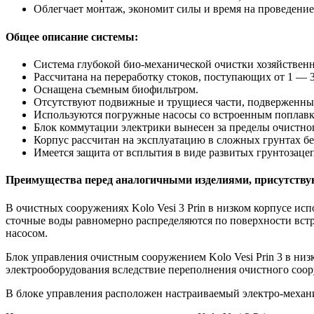
Облегчает монтаж, экономит силы и время на проведени
Общее описание системы:
Система глубокой био-механической очистки хозяйствен
Рассчитана на переработку стоков, поступающих от 1 — 3
Оснащена съемным биофильтром.
Отсутствуют подвижные и трущиеся части, подверженные
Используются погружные насосы со встроенным поплав
Блок коммутации электрики вынесен за пределы очистног
Корпус рассчитан на эксплуатацию в сложных грунтах б
Имеется защита от всплытия в виде развитых грунтозаце
Преимущества перед аналогичными изделиями, присутств
В очистных сооружениях Kolo Vesi 3 Prin в низком корпусе и
сточные воды равномерно распределяются по поверхности вст
насосом.
Блок управления очистным сооружением Kolo Vesi Prin 3 в ни
электрооборудования вследствие переполнения очистного соо
В блоке управления расположен настраиваемый электро-механ