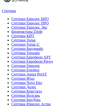
Септики
Септики Евролос БИО
Септики Евролос ПРО
Септики Евролос Эко
Биореакторы Zörde
Септики КИТ
Септики Топас
Септики Топас-С
Септики Биодевайс
Септики Топаэро
Септики Евробион АРТ
Септики Евробион Раунд
Септики Гринлос
Септики Ergobox
Септики Aquor ProST
Септики Итал
Септики Novo Eko
Септики Далос
Септики Кристалл
Септики Волгарь
Септики БиоДека
Септики Юнилос Астра