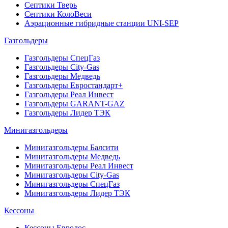
Септики Тверь
Септики КолоВеси
Аэрационные гибридные станции UNI-SEP
Газгольдеры
Газгольдеры СпецГаз
Газгольдеры City-Gas
Газгольдеры Медведь
Газгольдеры Евростандарт+
Газгольдеры Реал Инвест
Газгольдеры GARANT-GAZ
Газгольдеры Лидер ТЭК
Минигазгольдеры
Минигазгольдеры Балсити
Минигазгольдеры Медведь
Минигазгольдеры Реал Инвест
Минигазгольдеры City-Gas
Минигазгольдеры СпецГаз
Минигазгольдеры Лидер ТЭК
Кессоны
Кессоны Евролос