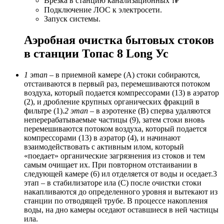
Врезка в станцию канализационных т₽
Подключение ЛОС к электросети.
Запуск системы.
Аэробная очистка бытовых стоков
в станции Топас 8 Long Ус
1 этап
– в приемной камере (А) стоки собираются,
отстаиваются в первый раз, перемешиваются потоком
воздуха, который подается компрессорами (13) в аэратор
(2), и дробление крупных органических фракций в
фильтре (1).
2 этап
– в аэротенке (В) сперва удаляются
неперерабатываемые частицы (9), затем стоки вновь
перемешиваются потоком воздуха, который подается
компрессорами (13) в аэратор (4), и начинают
взаимодействовать с активным илом, который
«поедает» органические загрязнения из стоков и тем
самым очищает их. При повторном отстаивании в
следующей камере (6) ил отделяется от воды и оседает.3
этап – в стабилизаторе ила (С) после очистки стоки
накапливаются до определенного уровня и вытекают из
станции по отводящей трубе. В процессе накопления
воды, на дно камеры оседают оставшиеся в ней частицы
ила.