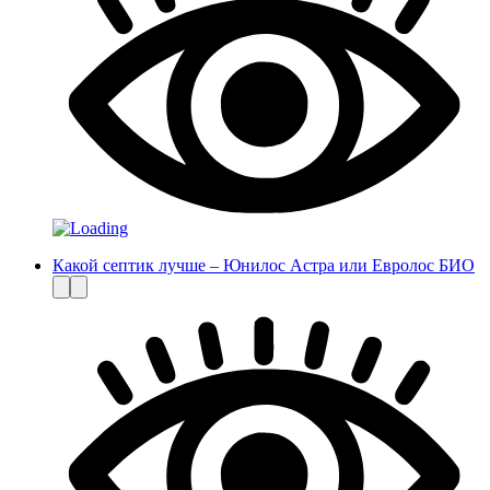
Какой септик лучше – Юнилос Астра или Евролос БИО