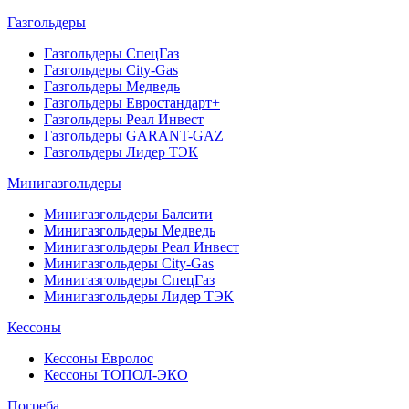
Газгольдеры
Газгольдеры СпецГаз
Газгольдеры City-Gas
Газгольдеры Медведь
Газгольдеры Евростандарт+
Газгольдеры Реал Инвест
Газгольдеры GARANT-GAZ
Газгольдеры Лидер ТЭК
Минигазгольдеры
Минигазгольдеры Балсити
Минигазгольдеры Медведь
Минигазгольдеры Реал Инвест
Минигазгольдеры City-Gas
Минигазгольдеры СпецГаз
Минигазгольдеры Лидер ТЭК
Кессоны
Кессоны Евролос
Кессоны ТОПОЛ-ЭКО
Погребa