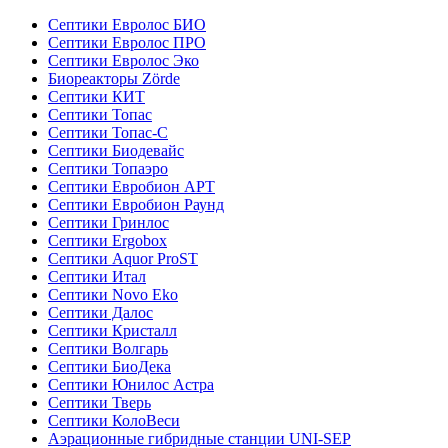
Септики Евролос БИО
Септики Евролос ПРО
Септики Евролос Эко
Биореакторы Zörde
Септики КИТ
Септики Топас
Септики Топас-С
Септики Биодевайс
Септики Топаэро
Септики Евробион АРТ
Септики Евробион Раунд
Септики Гринлос
Септики Ergobox
Септики Aquor ProST
Септики Итал
Септики Novo Eko
Септики Далос
Септики Кристалл
Септики Волгарь
Септики БиоДека
Септики Юнилос Астра
Септики Тверь
Септики КолоВеси
Аэрационные гибридные станции UNI-SEP