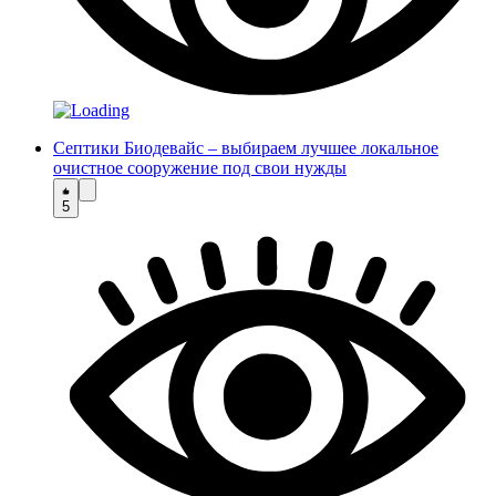
Септики Биодевайс – выбираем лучшее локальное
очистное сооружение под свои нужды
5