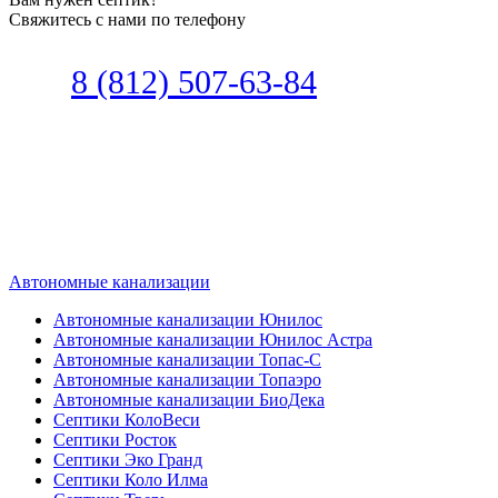
Свяжитесь с нами по телефону
Звоните
8 (812) 507-63-84
Наш специалист по автономной
канализации подберет септик под
ваши требования или поможет
определиться, какой септик лучше
подобрать для вас.
Автономные канализации
Автономные канализации Юнилос
Автономные канализации Юнилос Астра
Автономные канализации Топас-С
Автономные канализации Топаэро
Автономные канализации БиоДека
Септики КолоВеси
Септики Росток
Септики Эко Гранд
Септики Коло Илма