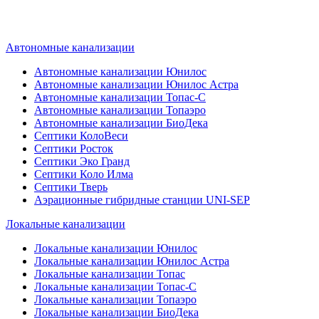
определиться, какой септик лучше
подобрать для вас.
Автономные канализации
Автономные канализации Юнилос
Автономные канализации Юнилос Астра
Автономные канализации Топас-С
Автономные канализации Топаэро
Автономные канализации БиоДека
Септики КолоВеси
Септики Росток
Септики Эко Гранд
Септики Коло Илма
Септики Тверь
Аэрационные гибридные станции UNI-SEP
Локальные канализации
Локальные канализации Юнилос
Локальные канализации Юнилос Астра
Локальные канализации Топас
Локальные канализации Топас-С
Локальные канализации Топаэро
Локальные канализации БиоДека