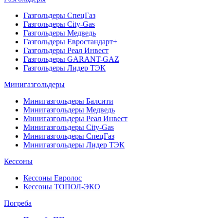
Газгольдеры СпецГаз
Газгольдеры City-Gas
Газгольдеры Медведь
Газгольдеры Евростандарт+
Газгольдеры Реал Инвест
Газгольдеры GARANT-GAZ
Газгольдеры Лидер ТЭК
Минигазгольдеры
Минигазгольдеры Балсити
Минигазгольдеры Медведь
Минигазгольдеры Реал Инвест
Минигазгольдеры City-Gas
Минигазгольдеры СпецГаз
Минигазгольдеры Лидер ТЭК
Кессоны
Кессоны Евролос
Кессоны ТОПОЛ-ЭКО
Погребa