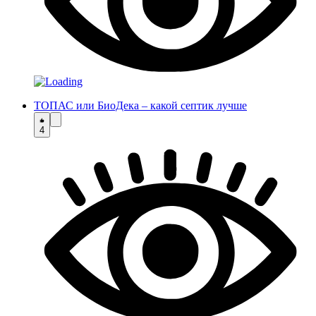
ТОПАС или БиоДека – какой септик лучше
4