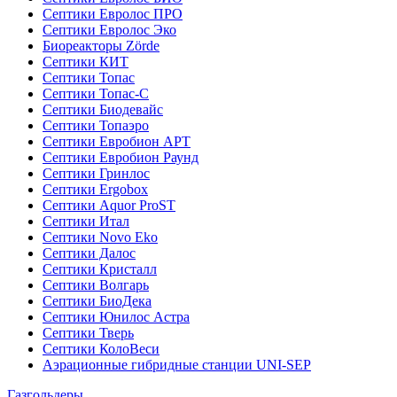
Септики Евролос ПРО
Септики Евролос Эко
Биореакторы Zörde
Септики КИТ
Септики Топас
Септики Топас-С
Септики Биодевайс
Септики Топаэро
Септики Евробион АРТ
Септики Евробион Раунд
Септики Гринлос
Септики Ergobox
Септики Aquor ProST
Септики Итал
Септики Novo Eko
Септики Далос
Септики Кристалл
Септики Волгарь
Септики БиоДека
Септики Юнилос Астра
Септики Тверь
Септики КолоВеси
Аэрационные гибридные станции UNI-SEP
Газгольдеры