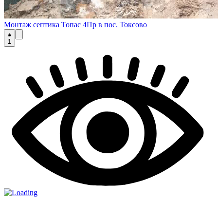
Монтаж септика Топас 4Пр в пос. Токсово
1