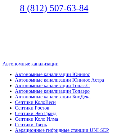
Звоните
8 (812) 507-63-84
Наш специалист по автономной
канализации подберет септик под
ваши требования или поможет
определиться, какой септик лучше
подобрать для вас.
Автономные канализации
Автономные канализации Юнилос
Автономные канализации Юнилос Астра
Автономные канализации Топас-С
Автономные канализации Топаэро
Автономные канализации БиоДека
Септики КолоВеси
Септики Росток
Септики Эко Гранд
Септики Коло Илма
Септики Тверь
Аэрационные гибридные станции UNI-SEP