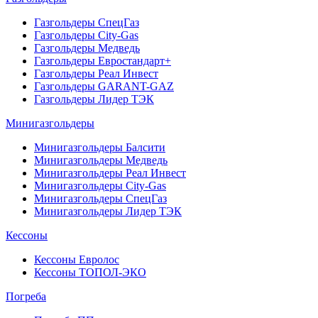
Газгольдеры СпецГаз
Газгольдеры City-Gas
Газгольдеры Медведь
Газгольдеры Евростандарт+
Газгольдеры Реал Инвест
Газгольдеры GARANT-GAZ
Газгольдеры Лидер ТЭК
Минигазгольдеры
Минигазгольдеры Балсити
Минигазгольдеры Медведь
Минигазгольдеры Реал Инвест
Минигазгольдеры City-Gas
Минигазгольдеры СпецГаз
Минигазгольдеры Лидер ТЭК
Кессоны
Кессоны Евролос
Кессоны ТОПОЛ-ЭКО
Погребa