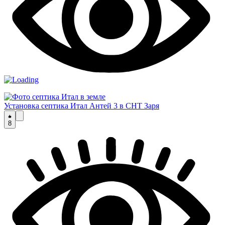
Установка септика Итал Антей 3 в СНТ Заря
8