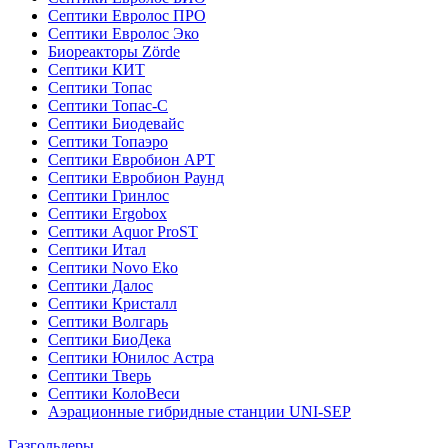
Септики Евролос ПРО
Септики Евролос Эко
Биореакторы Zörde
Септики КИТ
Септики Топас
Септики Топас-С
Септики Биодевайс
Септики Топаэро
Септики Евробион АРТ
Септики Евробион Раунд
Септики Гринлос
Септики Ergobox
Септики Aquor ProST
Септики Итал
Септики Novo Eko
Септики Далос
Септики Кристалл
Септики Волгарь
Септики БиоДека
Септики Юнилос Астра
Септики Тверь
Септики КолоВеси
Аэрационные гибридные станции UNI-SEP
Газгольдеры