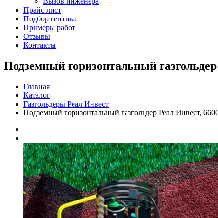
Вызов инженера
Прайс лист
Подбор септика
Примеры работ
Отзывы
Контакты
Подземный горизонтальный газгольдер 
Главная
Каталог
Газгольдеры Реал Инвест
Подземный горизонтальный газгольдер Реал Инвест, 6600