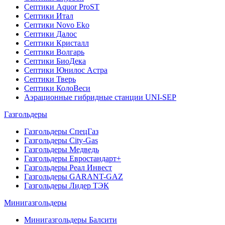
Септики Aquor ProST
Септики Итал
Септики Novo Eko
Септики Далос
Септики Кристалл
Септики Волгарь
Септики БиоДека
Септики Юнилос Астра
Септики Тверь
Септики КолоВеси
Аэрационные гибридные станции UNI-SEP
Газгольдеры
Газгольдеры СпецГаз
Газгольдеры City-Gas
Газгольдеры Медведь
Газгольдеры Евростандарт+
Газгольдеры Реал Инвест
Газгольдеры GARANT-GAZ
Газгольдеры Лидер ТЭК
Минигазгольдеры
Минигазгольдеры Балсити