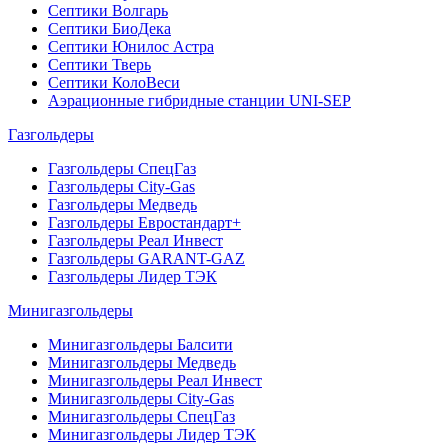
Септики Волгарь
Септики БиоДека
Септики Юнилос Астра
Септики Тверь
Септики КолоВеси
Аэрационные гибридные станции UNI-SEP
Газгольдеры
Газгольдеры СпецГаз
Газгольдеры City-Gas
Газгольдеры Медведь
Газгольдеры Евростандарт+
Газгольдеры Реал Инвест
Газгольдеры GARANT-GAZ
Газгольдеры Лидер ТЭК
Минигазгольдеры
Минигазгольдеры Балсити
Минигазгольдеры Медведь
Минигазгольдеры Реал Инвест
Минигазгольдеры City-Gas
Минигазгольдеры СпецГаз
Минигазгольдеры Лидер ТЭК