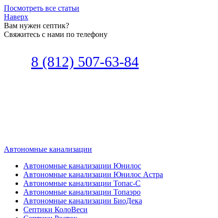
Посмотреть все статьи
Наверх
Вам нужен септик?
Свяжитесь с нами по телефону
Звоните
8 (812) 507-63-84
Наш специалист по автономной
канализации подберет септик под
ваши требования или поможет
определиться, какой септик лучше
подобрать для вас.
Автономные канализации
Автономные канализации Юнилос
Автономные канализации Юнилос Астра
Автономные канализации Топас-С
Автономные канализации Топаэро
Автономные канализации БиоДека
Септики КолоВеси