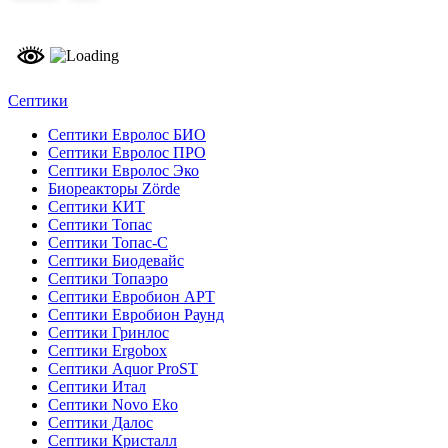
Септики
Септики Евролос БИО
Септики Евролос ПРО
Септики Евролос Эко
Биореакторы Zörde
Септики КИТ
Септики Топас
Септики Топас-С
Септики Биодевайс
Септики Топаэро
Септики Евробион АРТ
Септики Евробион Раунд
Септики Гринлос
Септики Ergobox
Септики Aquor ProST
Септики Итал
Септики Novo Eko
Септики Далос
Септики Кристалл