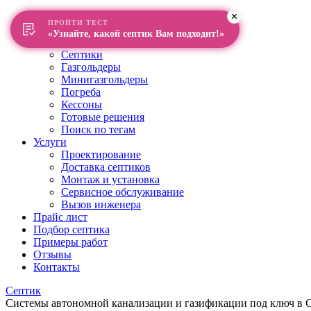
Главная
ПРОЙТИ ТЕСТ
О компании
«Узнайте, какой септик Вам подходит!»
Каталог
Септики
Газгольдеры
Минигазгольдеры
Погреба
Кессоны
Готовые решения
Поиск по тегам
Услуги
Проектирование
Доставка септиков
Монтаж и установка
Сервисное обслуживание
Вызов инженера
Прайс лист
Подбор септика
Примеры работ
Отзывы
Контакты
Септик
Системы автономной канализации и газификации под ключ в Са