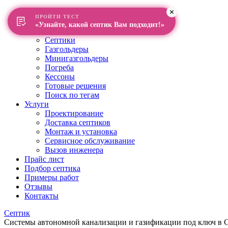
Главная
ПРОЙТИ ТЕСТ
О компании
«Узнайте, какой септик Вам подходит!»
Каталог
Септики
Газгольдеры
Минигазгольдеры
Погреба
Кессоны
Готовые решения
Поиск по тегам
Услуги
Проектирование
Доставка септиков
Монтаж и установка
Сервисное обслуживание
Вызов инженера
Прайс лист
Подбор септика
Примеры работ
Отзывы
Контакты
Септик
Системы автономной канализации и газификации под ключ в Са