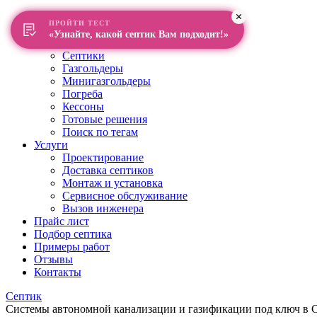
Главная
ПРОЙТИ ТЕСТ
О компании
«Узнайте, какой септик Вам подходит!»
Каталог
Септики
Газгольдеры
Минигазгольдеры
Погреба
Кессоны
Готовые решения
Поиск по тегам
Услуги
Проектирование
Доставка септиков
Монтаж и установка
Сервисное обслуживание
Вызов инженера
Прайс лист
Подбор септика
Примеры работ
Отзывы
Контакты
Септик
Системы автономной канализации и газификации под ключ в Са