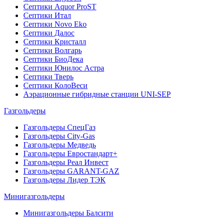
Септики Aquor ProST
Септики Итал
Септики Novo Eko
Септики Далос
Септики Кристалл
Септики Волгарь
Септики БиоДека
Септики Юнилос Астра
Септики Тверь
Септики КолоВеси
Аэрационные гибридные станции UNI-SEP
Газгольдеры
Газгольдеры СпецГаз
Газгольдеры City-Gas
Газгольдеры Медведь
Газгольдеры Евростандарт+
Газгольдеры Реал Инвест
Газгольдеры GARANT-GAZ
Газгольдеры Лидер ТЭК
Минигазгольдеры
Минигазгольдеры Балсити