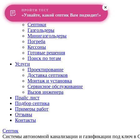
Главная
ПРОЙТИ ТЕСТ
О компании
«Узнайте, какой септик Вам подходит!»
Каталог
Септики
Газгольдеры
Минигазгольдеры
Погреба
Кессоны
Готовые решения
Поиск по тегам
Услуги
Проектирование
Доставка септиков
Монтаж и установка
Сервисное обслуживание
Вызов инженера
Прайс лист
Подбор септика
Примеры работ
Отзывы
Контакты
Септик
Системы автономной канализации и газификации под ключ в Са