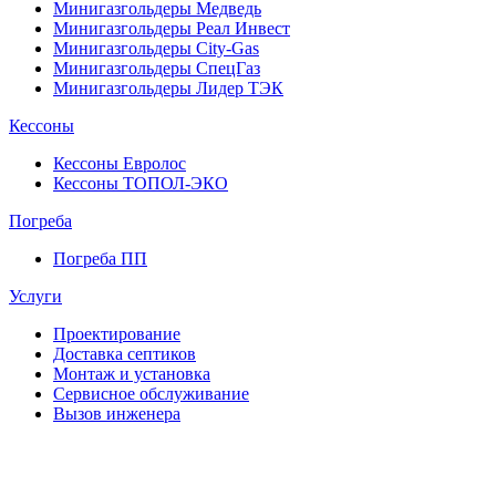
Минигазгольдеры Медведь
Минигазгольдеры Реал Инвест
Минигазгольдеры City-Gas
Минигазгольдеры СпецГаз
Минигазгольдеры Лидер ТЭК
Кессоны
Кессоны Евролос
Кессоны ТОПОЛ-ЭКО
Погребa
Погреба ПП
Услуги
Проектирование
Доставка септиков
Монтаж и установка
Сервисное обслуживание
Вызов инженера