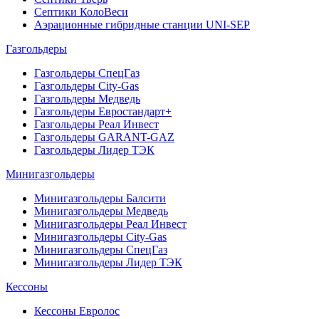
Септики КолоВеси
Аэрационные гибридные станции UNI-SEP
Газгольдеры
Газгольдеры СпецГаз
Газгольдеры City-Gas
Газгольдеры Медведь
Газгольдеры Евростандарт+
Газгольдеры Реал Инвест
Газгольдеры GARANT-GAZ
Газгольдеры Лидер ТЭК
Минигазгольдеры
Минигазгольдеры Балсити
Минигазгольдеры Медведь
Минигазгольдеры Реал Инвест
Минигазгольдеры City-Gas
Минигазгольдеры СпецГаз
Минигазгольдеры Лидер ТЭК
Кессоны
Кессоны Евролос