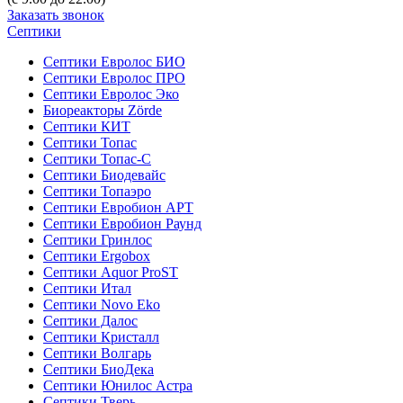
Заказать звонок
Септики
Септики Евролос БИО
Септики Евролос ПРО
Септики Евролос Эко
Биореакторы Zörde
Септики КИТ
Септики Топас
Септики Топас-С
Септики Биодевайс
Септики Топаэро
Септики Евробион АРТ
Септики Евробион Раунд
Септики Гринлос
Септики Ergobox
Септики Aquor ProST
Септики Итал
Септики Novo Eko
Септики Далос
Септики Кристалл
Септики Волгарь
Септики БиоДека
Септики Юнилос Астра
Септики Тверь