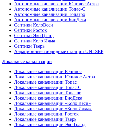
Автономные канализации Юнилос Астра
Автономные канализации Топас-С
Автономные канализации Топаэро
Автономные канализации БиоДека
Септики КолоВеси
Септики Росток
Септики Эко Гранд
Септики Коло Илма
Септики Тверь
Аэрационные гибридные станции UNI-SEP
Локальные канализации
Локальные канализации Юнилос
Локальные канализации Юнилос Астра
Локальные канализации Топас
Локальные канализации Топас-С
Локальные канализации Топаэро
Локальные канализации БиоДека
Локальные канализации «Коло Веси»
Локальные канализации «Коло Илма»
Локальные канализации Росток
Локальные канализации Тверь
Локальные канализации Эко Гранд