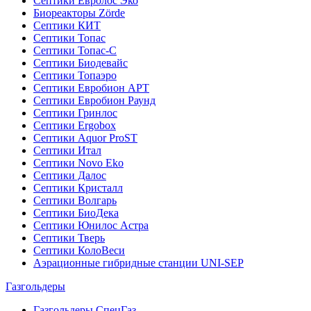
Септики Евролос Эко
Биореакторы Zörde
Септики КИТ
Септики Топас
Септики Топас-С
Септики Биодевайс
Септики Топаэро
Септики Евробион АРТ
Септики Евробион Раунд
Септики Гринлос
Септики Ergobox
Септики Aquor ProST
Септики Итал
Септики Novo Eko
Септики Далос
Септики Кристалл
Септики Волгарь
Септики БиоДека
Септики Юнилос Астра
Септики Тверь
Септики КолоВеси
Аэрационные гибридные станции UNI-SEP
Газгольдеры
Газгольдеры СпецГаз