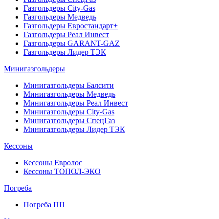
Газгольдеры City-Gas
Газгольдеры Медведь
Газгольдеры Евростандарт+
Газгольдеры Реал Инвест
Газгольдеры GARANT-GAZ
Газгольдеры Лидер ТЭК
Минигазгольдеры
Минигазгольдеры Балсити
Минигазгольдеры Медведь
Минигазгольдеры Реал Инвест
Минигазгольдеры City-Gas
Минигазгольдеры СпецГаз
Минигазгольдеры Лидер ТЭК
Кессоны
Кессоны Евролос
Кессоны ТОПОЛ-ЭКО
Погребa
Погреба ПП