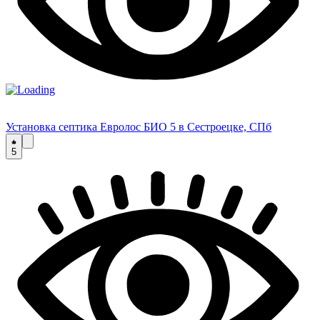
Установка септика Евролос БИО 5 в Сестроецке, СПб
5