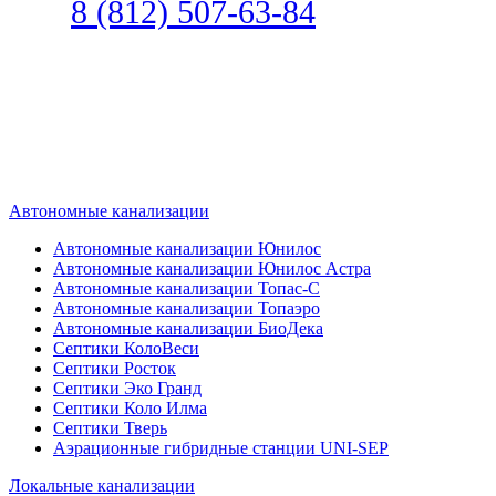
8 (812) 507-63-84
Наш специалист по автономной
канализации подберет септик под
ваши требования или поможет
определиться, какой септик лучше
подобрать для вас.
Автономные канализации
Автономные канализации Юнилос
Автономные канализации Юнилос Астра
Автономные канализации Топас-С
Автономные канализации Топаэро
Автономные канализации БиоДека
Септики КолоВеси
Септики Росток
Септики Эко Гранд
Септики Коло Илма
Септики Тверь
Аэрационные гибридные станции UNI-SEP
Локальные канализации