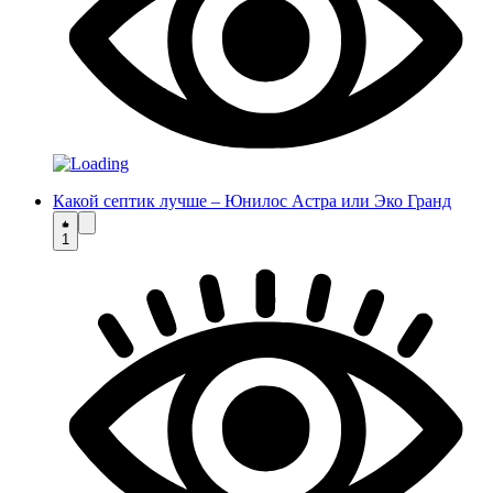
Какой септик лучше – Юнилос Астра или Эко Гранд
1