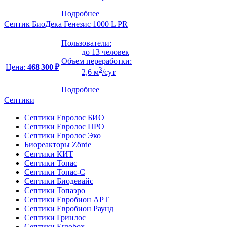
Подробнее
Септик БиоДека Генезис 1000 L PR
Пользователи:
до 13 человек
Объем переработки:
Цена:
468 300 ₽
3
2,6 м
/сут
Подробнее
Септики
Септики Евролос БИО
Септики Евролос ПРО
Септики Евролос Эко
Биореакторы Zörde
Септики КИТ
Септики Топас
Септики Топас-С
Септики Биодевайс
Септики Топаэро
Септики Евробион АРТ
Септики Евробион Раунд
Септики Гринлос
Септики Ergobox