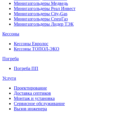
Минигазгольдеры Медведь
Минигазгольдеры Реал Инвест
Минигазгольдеры City-Gas
Минигазгольдеры СпецГаз
Минигазгольдеры Лидер ТЭК
Кессоны
Кессоны Евролос
Кессоны ТОПОЛ-ЭКО
Погребa
Погреба ПП
Услуги
Проектирование
Доставка септиков
Монтаж и установка
Сервисное обслуживание
Вызов инженера