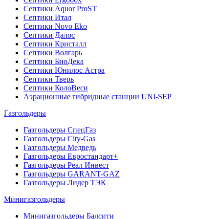
Септики Aquor ProST
Септики Итал
Септики Novo Eko
Септики Далос
Септики Кристалл
Септики Волгарь
Септики БиоДека
Септики Юнилос Астра
Септики Тверь
Септики КолоВеси
Аэрационные гибридные станции UNI-SEP
Газгольдеры
Газгольдеры СпецГаз
Газгольдеры City-Gas
Газгольдеры Медведь
Газгольдеры Евростандарт+
Газгольдеры Реал Инвест
Газгольдеры GARANT-GAZ
Газгольдеры Лидер ТЭК
Минигазгольдеры
Минигазгольдеры Балсити