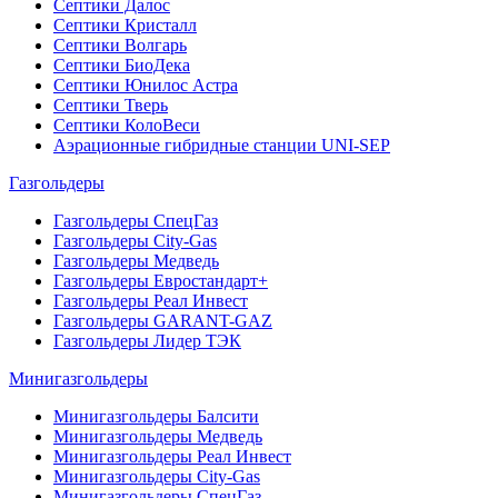
Септики Далос
Септики Кристалл
Септики Волгарь
Септики БиоДека
Септики Юнилос Астра
Септики Тверь
Септики КолоВеси
Аэрационные гибридные станции UNI-SEP
Газгольдеры
Газгольдеры СпецГаз
Газгольдеры City-Gas
Газгольдеры Медведь
Газгольдеры Евростандарт+
Газгольдеры Реал Инвест
Газгольдеры GARANT-GAZ
Газгольдеры Лидер ТЭК
Минигазгольдеры
Минигазгольдеры Балсити
Минигазгольдеры Медведь
Минигазгольдеры Реал Инвест
Минигазгольдеры City-Gas
Минигазгольдеры СпецГаз