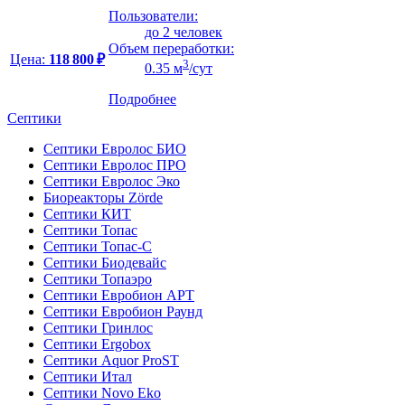
Пользователи:
до 2 человек
Объем переработки:
Цена:
118 800 ₽
3
0.35 м
/сут
Подробнее
Септики
Септики Евролос БИО
Септики Евролос ПРО
Септики Евролос Эко
Биореакторы Zörde
Септики КИТ
Септики Топас
Септики Топас-С
Септики Биодевайс
Септики Топаэро
Септики Евробион АРТ
Септики Евробион Раунд
Септики Гринлос
Септики Ergobox
Септики Aquor ProST
Септики Итал
Септики Novo Eko