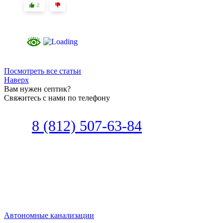
2
Посмотреть все статьи
Наверх
Вам нужен септик?
Свяжитесь с нами по телефону
Звоните
8 (812) 507-63-84
Наш специалист по автономной
канализации подберет септик под
ваши требования или поможет
определиться, какой септик лучше
подобрать для вас.
Автономные канализации