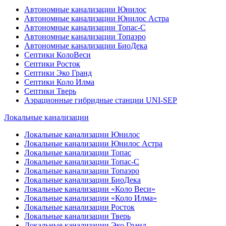
Автономные канализации Юнилос
Автономные канализации Юнилос Астра
Автономные канализации Топас-С
Автономные канализации Топаэро
Автономные канализации БиоДека
Септики КолоВеси
Септики Росток
Септики Эко Гранд
Септики Коло Илма
Септики Тверь
Аэрационные гибридные станции UNI-SEP
Локальные канализации
Локальные канализации Юнилос
Локальные канализации Юнилос Астра
Локальные канализации Топас
Локальные канализации Топас-С
Локальные канализации Топаэро
Локальные канализации БиоДека
Локальные канализации «Коло Веси»
Локальные канализации «Коло Илма»
Локальные канализации Росток
Локальные канализации Тверь
Локальные канализации Эко Гранд