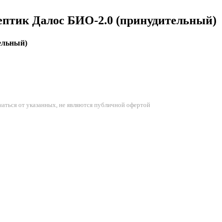
ептик Далос БИО-2.0 (принудительный)
ельный)
аться от указанных, не являются публичной офертой