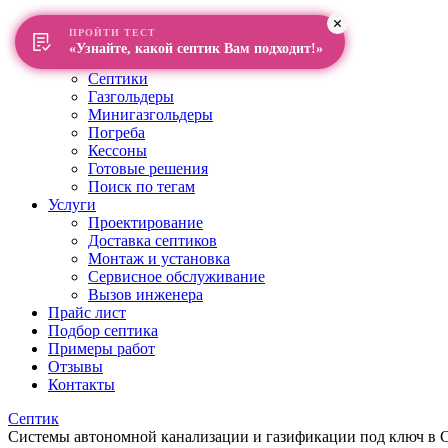
Главная
ПРОЙТИ ТЕСТ
О компании
«Узнайте, какой септик Вам подходит!»
Каталог
Септики
Газгольдеры
Минигазгольдеры
Погреба
Кессоны
Готовые решения
Поиск по тегам
Услуги
Проектирование
Доставка септиков
Монтаж и установка
Сервисное обслуживание
Вызов инженера
Прайс лист
Подбор септика
Примеры работ
Отзывы
Контакты
Септик
Системы автономной канализации и газификации под ключ в Са