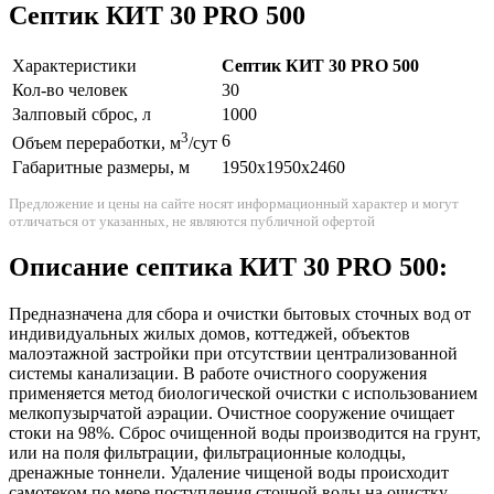
Септик КИТ 30 PRO 500
Характеристики
Септик КИТ 30 PRO 500
Кол-во человек
30
Залповый сброс, л
1000
3
6
Объем переработки, м
/сут
Габаритные размеры, м
1950х1950х2460
Предложение и цены на сайте носят информационный характер и могут
отличаться от указанных, не являются публичной офертой
Описание септика КИТ 30 PRO 500:
Предназначена для сбора и очистки бытовых сточных вод от
индивидуальных жилых домов, коттеджей, объектов
малоэтажной застройки при отсутствии централизованной
системы канализации. В работе очистного сооружения
применяется метод биологической очистки с использованием
мелкопузырчатой аэрации. Очистное сооружение очищает
стоки на 98%. Сброс очищенной воды производится на грунт,
или на поля фильтрации, фильтрационные колодцы,
дренажные тоннели. Удаление чищеной воды происходит
самотеком по мере поступления сточной воды на очистку.