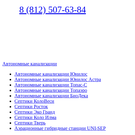
Звоните
8 (812) 507-63-84
Наш специалист по автономной
канализации подберет септик под
ваши требования или поможет
определиться, какой септик лучше
подобрать для вас.
Автономные канализации
Автономные канализации Юнилос
Автономные канализации Юнилос Астра
Автономные канализации Топас-С
Автономные канализации Топаэро
Автономные канализации БиоДека
Септики КолоВеси
Септики Росток
Септики Эко Гранд
Септики Коло Илма
Септики Тверь
Аэрационные гибридные станции UNI-SEP