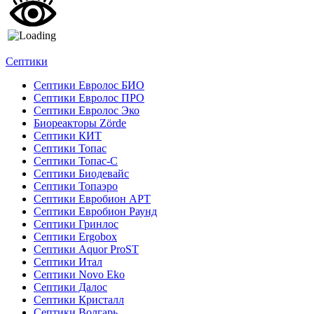
Септики
Септики Евролос БИО
Септики Евролос ПРО
Септики Евролос Эко
Биореакторы Zörde
Септики КИТ
Септики Топас
Септики Топас-С
Септики Биодевайс
Септики Топаэро
Септики Евробион АРТ
Септики Евробион Раунд
Септики Гринлос
Септики Ergobox
Септики Aquor ProST
Септики Итал
Септики Novo Eko
Септики Далос
Септики Кристалл
Септики Волгарь