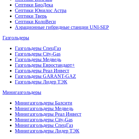
Септики БиоДека
Септики Юнилос Астра
Септики Тверь
Септики КолоВеси
Аэрационные гибридные станции UNI-SEP
Газгольдеры
Газгольдеры СпецГаз
Газгольдеры City-Gas
Газгольдеры Медведь
Газгольдеры Евростандарт+
Газгольдеры Реал Инвест
Газгольдеры GARANT-GAZ
Газгольдеры Лидер ТЭК
Минигазгольдеры
Минигазгольдеры Балсити
Минигазгольдеры Медведь
Минигазгольдеры Реал Инвест
Минигазгольдеры City-Gas
Минигазгольдеры СпецГаз
Минигазгольдеры Лидер ТЭК