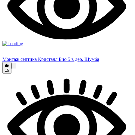
Монтаж септика Кристалл Био 5 в дер. Шумба
15