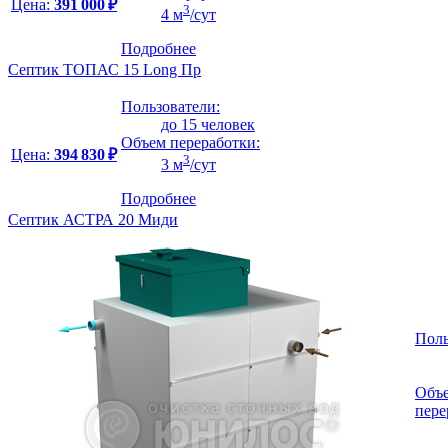
Цена:
391 000 ₽
3
4 м
/сут
Подробнее
Септик ТОПАС 15 Long Пр
Пользователи:
до 15 человек
Объем переработки:
Цена:
394 830 ₽
3
3 м
/сут
Подробнее
Септик АСТРА 20 Миди
Поль
Объ
пере