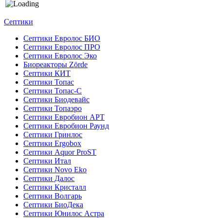
Септики
Септики Евролос БИО
Септики Евролос ПРО
Септики Евролос Эко
Биореакторы Zörde
Септики КИТ
Септики Топас
Септики Топас-С
Септики Биодевайс
Септики Топаэро
Септики Евробион АРТ
Септики Евробион Раунд
Септики Гринлос
Септики Ergobox
Септики Aquor ProST
Септики Итал
Септики Novo Eko
Септики Далос
Септики Кристалл
Септики Волгарь
Септики БиоДека
Септики Юнилос Астра