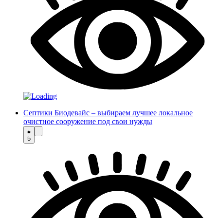
Септики Биодевайс – выбираем лучшее локальное
очистное сооружение под свои нужды
5