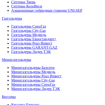
Септики Тверь
Септики КолоВеси
Аэрационные гибридные станции UNI-SEP
Газгольдеры
Газгольдеры СпецГаз
Газгольдеры City-Gas
Газгольдеры Медведь
Газгольдеры Евростандарт+
Газгольдеры Реал Инвест
Газгольдеры GARANT-GAZ
Газгольдеры Лидер ТЭК
Минигазгольдеры
Минигазгольдеры Балсити
Минигазгольдеры Медведь
Минигазгольдеры Реал Инвест
Минигазгольдеры City-Gas
Минигазгольдеры СпецГаз
Минигазгольдеры Лидер ТЭК
Кессоны
Кессоны Евролос