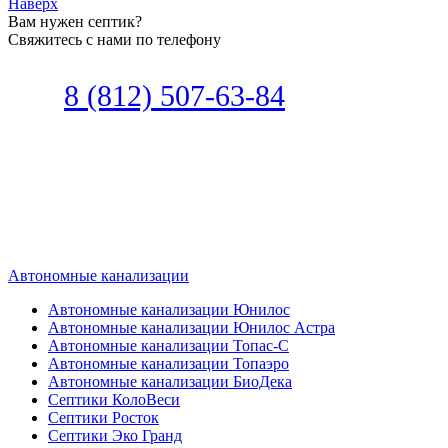
Наверх
Вам нужен септик?
Свяжитесь с нами по телефону
Звоните
8 (812) 507-63-84
Наш специалист по автономной
канализации подберет септик под
ваши требования или поможет
определиться, какой септик лучше
подобрать для вас.
Автономные канализации
Автономные канализации Юнилос
Автономные канализации Юнилос Астра
Автономные канализации Топас-С
Автономные канализации Топаэро
Автономные канализации БиоДека
Септики КолоВеси
Септики Росток
Септики Эко Гранд