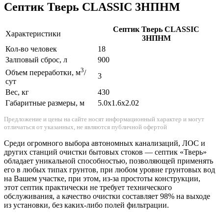
Септик Тверь CLASSIC 3НПНМ
Септик Тверь CLASSIC
Характеристики
3НПНМ
Кол-во человек
18
Залповый сброс, л
900
3
Объем переработки, м
/
3
сут
Вес, кг
430
Габаритные размеры, м
5.0х1.6х2.02
Предложение и цены на сайте носят информационный характер и могут
отличаться от указанных, не являются публичной офертой
Среди огромного выбора автономных канализаций, ЛОС и
других станций очистки бытовых стоков — септик «Тверь»
обладает уникальной способностью, позволяющей применять
его в любых типах грунтов, при любом уровне грунтовых вод
на Вашем участке, при этом, из-за простоты конструкции,
этот септик практически не требует технического
обслуживания, а качество очистки составляет 98% на выходе
из установки, без каких-либо полей фильтрации.